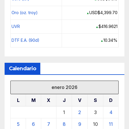
Oro (oz. troy)
USD$4,399.70
▲
UVR
$416.9621
▲
DTF E.A. (90d)
10.34%
▲
Calendario
enero 2026
L
M
X
J
V
S
D
1
2
3
4
5
6
7
8
9
10
11