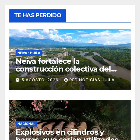
TE HAS PERDIDO
NEIVA - HUILA
Neiva fortalece la
construcción colectiva del
POT
5 AGOSTO, 2026
RED NOTICIAS HUILA
NACIONAL
Explosivos en cilindros y
barras, que serían utilizados