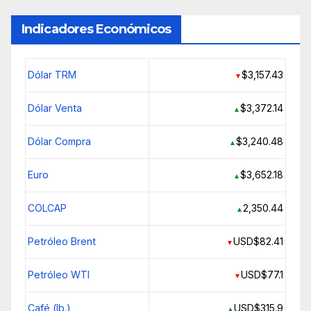
Indicadores Económicos
Dólar TRM
$3,157.43
▼
Dólar Venta
$3,372.14
▲
Dólar Compra
$3,240.48
▲
Euro
$3,652.18
▲
COLCAP
2,350.44
▲
Petróleo Brent
USD$82.41
▼
Petróleo WTI
USD$77.1
▼
Café (lb.)
USD$315.9
▲