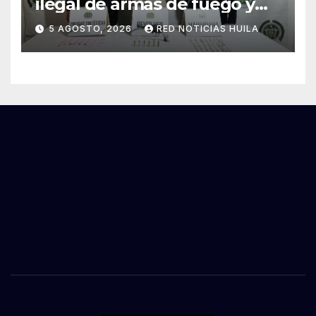
ilegal de armas de fuego y
tráfico de estupefacientes
5 AGOSTO, 2026
RED NOTICIAS HUILA