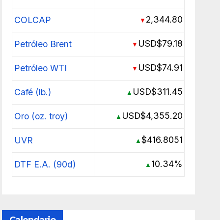
2,344.80
COLCAP
▼
USD$79.18
Petróleo Brent
▼
USD$74.91
Petróleo WTI
▼
USD$311.45
Café (lb.)
▲
USD$4,355.20
Oro (oz. troy)
▲
$416.8051
UVR
▲
10.34%
DTF E.A. (90d)
▲