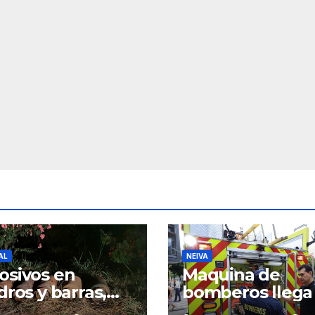
AL
NEIVA
osivos en
Maquina de
ndros y barras,
bomberos llega
serían
Neiva para