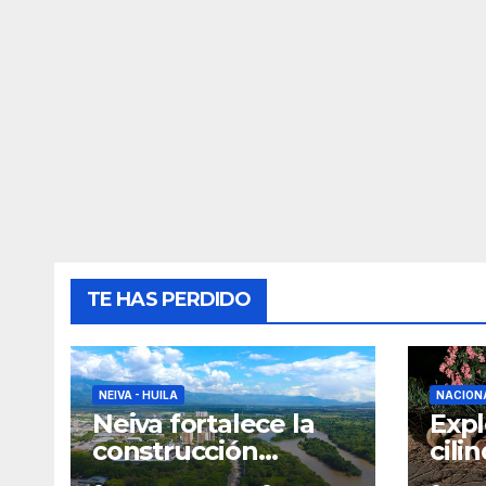
TE HAS PERDIDO
NEIVA - HUILA
NACION
Neiva fortalece la
Expl
construcción
cili
colectiva del POT
que 