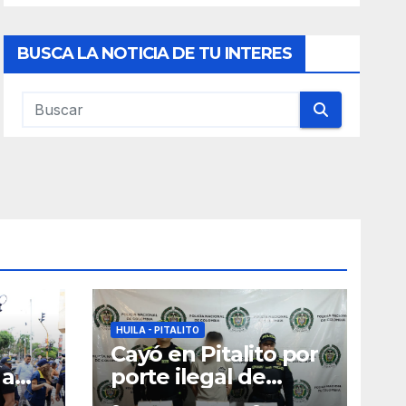
BUSCA LA NOTICIA DE TU INTERES
HUILA - PITALITO
Cayó en Pitalito por
 a
porte ilegal de
armas de fuego y