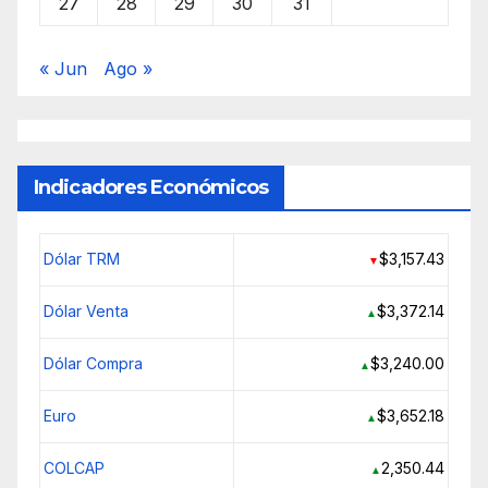
27
28
29
30
31
« Jun
Ago »
Indicadores Económicos
Dólar TRM
$3,157.43
▼
Dólar Venta
$3,372.14
▲
Dólar Compra
$3,240.00
▲
Euro
$3,652.18
▲
COLCAP
2,350.44
▲