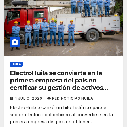
HUILA
ElectroHuila se convierte en la
primera empresa del país en
certificar su gestión de activos
bajo la norma ISO 55001:2024
1 JULIO, 2026
RED NOTICIAS HUILA
ElectroHuila alcanzó un hito histórico para el
sector eléctrico colombiano al convertirse en la
primera empresa del país en obtener…