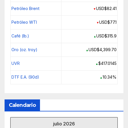
Petróleo Brent
USD$82.41
▼
Petróleo WTI
USD$77.1
▼
Café (lb.)
USD$315.9
▲
Oro (oz. troy)
USD$4,399.70
▲
UVR
$417.0145
▲
DTF E.A. (90d)
10.34%
▲
Calendario
julio 2026