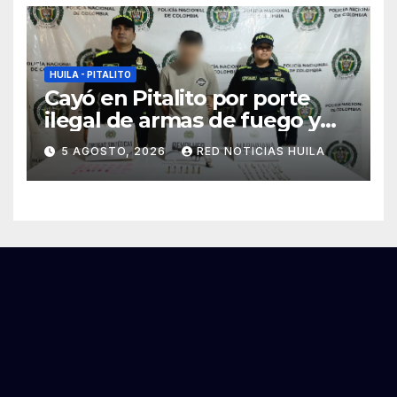
HUILA - PITALITO
Cayó en Pitalito por porte
ilegal de armas de fuego y
tráfico de estupefacientes
5 AGOSTO, 2026
RED NOTICIAS HUILA