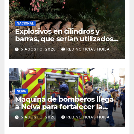
NACIONAL
Explosivos en cilindros y
barras, que serían utilizados
en Cali, fueron incautados
5 AGOSTO, 2026
RED NOTICIAS HUILA
por la Policía
NEIVA
Maquina de bomberos llega
a Neiva para fortalecer la
asistencia en las
5 AGOSTO, 2026
RED NOTICIAS HUILA
emergencias ocasionadas
por el fenómeno del niño