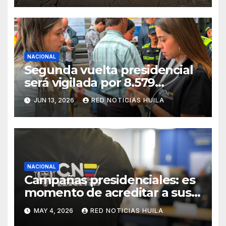
NACIONAL
Segunda vuelta presidencial
será vigilada por 8.579
testigos electorales en el
JUN 13, 2026
RED NOTICIAS HUILA
exterior
NACIONAL
Campañas presidenciales: es
momento de acreditar a sus
auditores de sistemas para
MAY 4, 2026
RED NOTICIAS HUILA
fortalecer la vigilancia