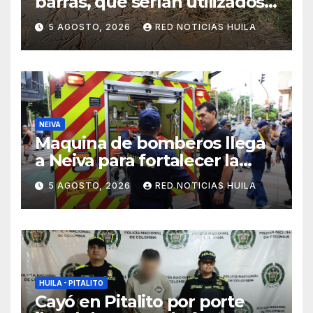
barras, que serían utilizados
en Cali, fueron incautados
5 AGOSTO, 2026
RED NOTICIAS HUILA
por la Policía
NEIVA
Maquina de bomberos llega
a Neiva para fortalecer la
asistencia en las
5 AGOSTO, 2026
RED NOTICIAS HUILA
emergencias ocasionadas
por el fenómeno del niño
HUILA - PITALITO
Cayó en Pitalito por porte