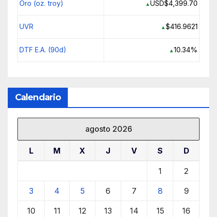
Oro (oz. troy)
USD$4,399.70
▲
UVR
$416.9621
▲
DTF E.A. (90d)
10.34%
▲
Calendario
agosto 2026
L
M
X
J
V
S
D
1
2
3
4
5
6
7
8
9
10
11
12
13
14
15
16