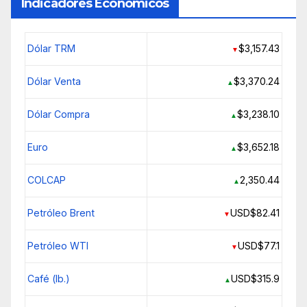
Indicadores Económicos
Dólar TRM
$3,157.43
▼
Dólar Venta
$3,370.24
▲
Dólar Compra
$3,238.10
▲
Euro
$3,652.18
▲
COLCAP
2,350.44
▲
Petróleo Brent
USD$82.41
▼
Petróleo WTI
USD$77.1
▼
Café (lb.)
USD$315.9
▲