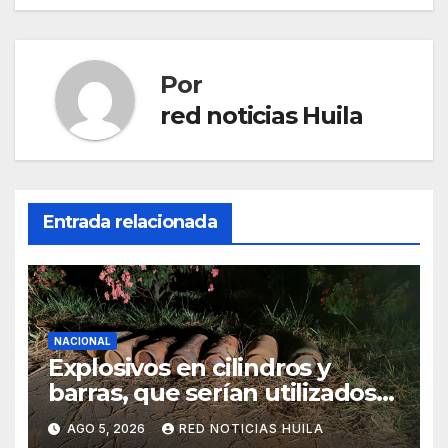
Por
red noticias Huila
Entrada relacionada
NACIONAL
Explosivos en cilindros y
barras, que serían utilizados
en Cali, fueron incautados
AGO 5, 2026
RED NOTICIAS HUILA
por la Policía