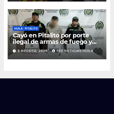
por el fenómeno del niño
HUILA - PITALITO
Cayó en Pitalito por porte
ilegal de armas de fuego y
tráfico de estupefacientes
5 AGOSTO, 2026
RED NOTICIAS HUILA