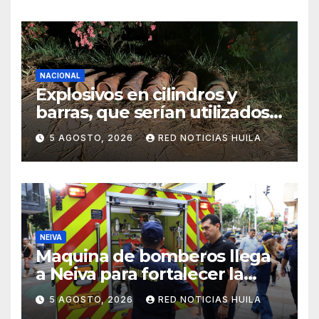
NACIONAL
Explosivos en cilindros y
barras, que serían utilizados
en Cali, fueron incautados
5 AGOSTO, 2026
RED NOTICIAS HUILA
por la Policía
NEIVA
Maquina de bomberos llega
a Neiva para fortalecer la
asistencia en las
5 AGOSTO, 2026
RED NOTICIAS HUILA
emergencias ocasionadas