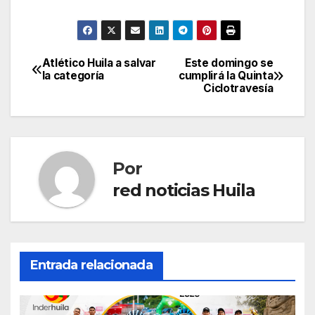
Atlético Huila a salvar
Este domingo se
Navegación
la categoría
cumplirá la Quinta
Ciclotravesía
de
entradas
Por
red noticias Huila
Entrada relacionada