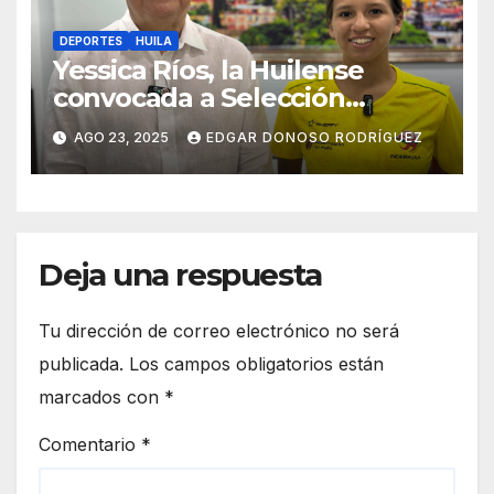
DEPORTES
HUILA
Yessica Ríos, la Huilense
convocada a Selección
Colombia Sub 15.
AGO 23, 2025
EDGAR DONOSO RODRÍGUEZ
Deja una respuesta
Tu dirección de correo electrónico no será
publicada.
Los campos obligatorios están
marcados con
*
Comentario
*