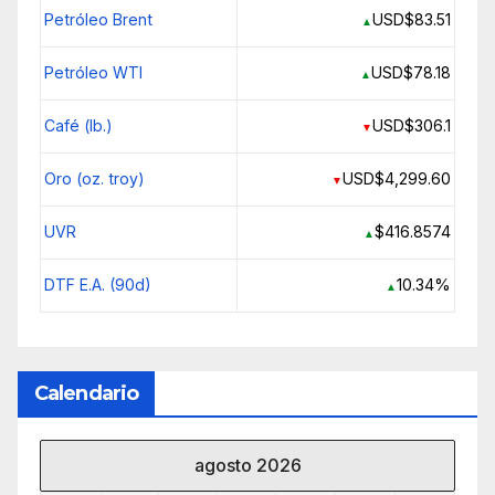
Petróleo Brent
USD$83.51
▲
Petróleo WTI
USD$78.18
▲
Café (lb.)
USD$306.1
▼
Oro (oz. troy)
USD$4,299.60
▼
UVR
$416.8574
▲
DTF E.A. (90d)
10.34%
▲
Calendario
agosto 2026