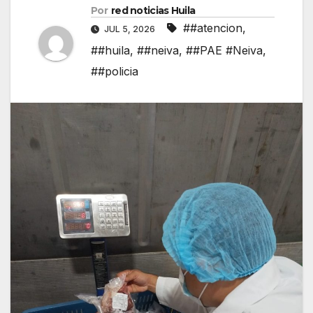
Por
red noticias Huila
##atencion
,
JUL 5, 2026
##huila
,
##neiva
,
##PAE #Neiva
,
##policia