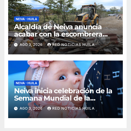
NEIVA - HUILA
Alcaldía de Neiva anuncia
acabar con la escombrera
cercana al aeropuerto
AGO 3, 2026
RED NOTICIAS HUILA
NEIVA - HUILA
Neiva inicia celebración de la
Semana Mundial de la
Lactancia Materna con feria
AGO 3, 2026
RED NOTICIAS HUILA
gastronómica