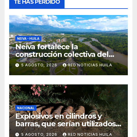
TE HAS PERDIDO
NEIVA - HUILA
Neiva fortalece la
construcción colectiva del
POT
5 AGOSTO, 2026
RED NOTICIAS HUILA
NACIONAL
Explosivos en cilindros y
barras, que serían utilizados
en Cali, fueron incautados
5 AGOSTO, 2026
RED NOTICIAS HUILA