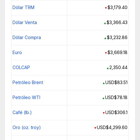
Dólar TRM
$3,179.40
▼
Dólar Venta
$3,366.43
▲
Dólar Compra
$3,232.86
▲
Euro
$3,669.18
▼
COLCAP
2,350.44
▲
Petróleo Brent
USD$83.51
▲
Petróleo WTI
USD$78.18
▲
Café (lb.)
USD$306.1
▼
Oro (oz. troy)
USD$4,299.60
▼