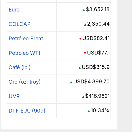
$3,652.18
Euro
▲
2,350.44
COLCAP
▲
USD$82.41
Petróleo Brent
▼
USD$77.1
Petróleo WTI
▼
USD$315.9
Café (lb.)
▲
USD$4,399.70
Oro (oz. troy)
▲
$416.9621
UVR
▲
10.34%
DTF E.A. (90d)
▲