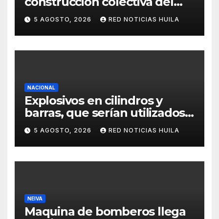
construcción colectiva del
POT
5 AGOSTO, 2026
RED NOTICIAS HUILA
NACIONAL
Explosivos en cilindros y
barras, que serían utilizados
en Cali, fueron incautados
5 AGOSTO, 2026
RED NOTICIAS HUILA
por la Policía
NEIVA
Maquina de bomberos llega