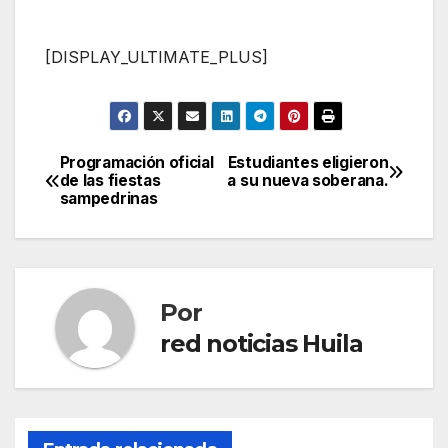
[DISPLAY_ULTIMATE_PLUS]
Programación oficial
Estudiantes eligieron
Navegación
de las fiestas
a su nueva soberana.
sampedrinas
de
entradas
Por
red noticias Huila