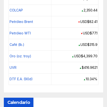
COLCAP
2,350.44
▲
Petróleo Brent
USD$82.41
▼
Petróleo WTI
USD$77.1
▼
Café (lb.)
USD$315.9
▲
Oro (oz. troy)
USD$4,399.70
▲
UVR
$416.9621
▲
DTF E.A. (90d)
10.34%
▲
Calendario