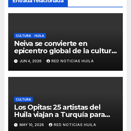
Entrada relacionada
CULTURA
HUILA
Neiva se convierte en
epicentro global de la cultura
con la gran exposición
JUN 4, 2026
RED NOTICIAS HUILA
internacional «Unidos por el
Arte».
CULTURA
Los Opitas: 25 artistas del
Huila viajan a Turquía para
proyectar el folclor nacional
MAY 10, 2026
RED NOTICIAS HUILA