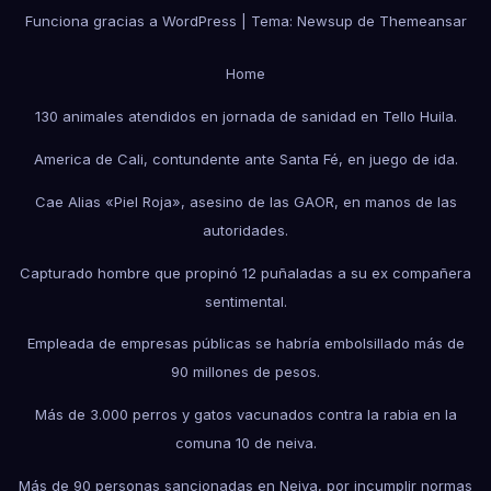
Funciona gracias a WordPress
|
Tema:
Newsup
de
Themeansar
Home
130 animales atendidos en jornada de sanidad en Tello Huila.
America de Cali, contundente ante Santa Fé, en juego de ida.
Cae Alias «Piel Roja», asesino de las GAOR, en manos de las
autoridades.
Capturado hombre que propinó 12 puñaladas a su ex compañera
sentimental.
Empleada de empresas públicas se habría embolsillado más de
90 millones de pesos.
Más de 3.000 perros y gatos vacunados contra la rabia en la
comuna 10 de neiva.
Más de 90 personas sancionadas en Neiva, por incumplir normas