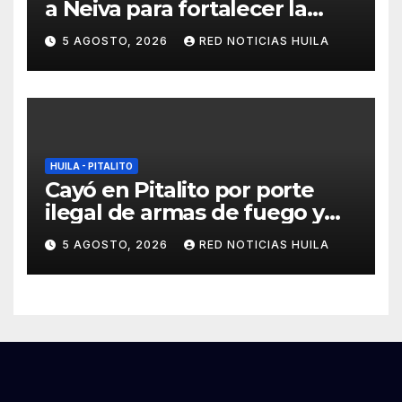
a Neiva para fortalecer la
asistencia en las
5 AGOSTO, 2026
RED NOTICIAS HUILA
emergencias ocasionadas
por el fenómeno del niño
HUILA - PITALITO
Cayó en Pitalito por porte
ilegal de armas de fuego y
tráfico de estupefacientes
5 AGOSTO, 2026
RED NOTICIAS HUILA