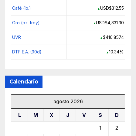
Café (lb.)
USD$312.55
▲
Oro (oz. troy)
USD$4,331.30
▲
UVR
$416.8574
▲
DTF E.A. (90d)
10.34%
▲
Calendario
agosto 2026
L
M
X
J
V
S
D
1
2