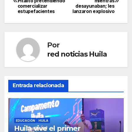
Pitalito pretendiendo
mientras
de
comercializar
desayunaban; les
estupefacientes
lanzaron explosivo
entradas
Por
red noticias Huila
Entrada relacionada
EDUCACIÓN
HUILA
Huila vive el primer