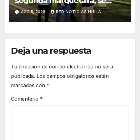
segunda marquetalia, se
sometieron a la justicia
AGO 5, 2026
RED NOTICIAS HUILA
Deja una respuesta
Tu dirección de correo electrónico no será
publicada.
Los campos obligatorios están
marcados con
*
Comentario
*