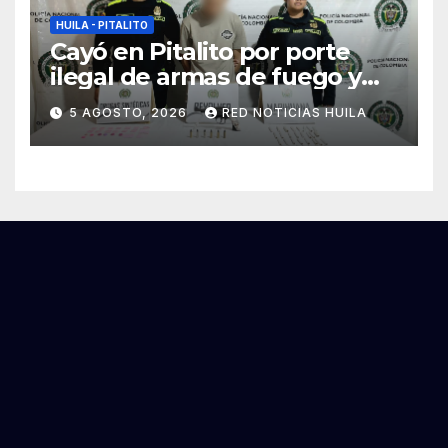
HUILA - PITALITO
Cayó en Pitalito por porte
ilegal de armas de fuego y
tráfico de estupefacientes
5 AGOSTO, 2026
RED NOTICIAS HUILA