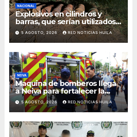
NACIONAL
Explosivos en cilindros y
barras, que serían utilizados
en Cali, fueron incautados
5 AGOSTO, 2026
RED NOTICIAS HUILA
por la Policía
NEIVA
Maquina de bomberos llega
a Neiva para fortalecer la
asistencia en las
5 AGOSTO, 2026
RED NOTICIAS HUILA
emergencias ocasionadas
por el fenómeno del niño