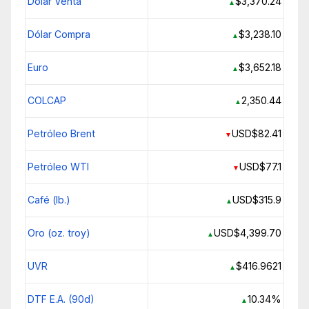
Dólar Venta
$3,370.24
▲
Dólar Compra
$3,238.10
▲
Euro
$3,652.18
▲
COLCAP
2,350.44
▲
Petróleo Brent
USD$82.41
▼
Petróleo WTI
USD$77.1
▼
Café (lb.)
USD$315.9
▲
Oro (oz. troy)
USD$4,399.70
▲
UVR
$416.9621
▲
DTF E.A. (90d)
10.34%
▲