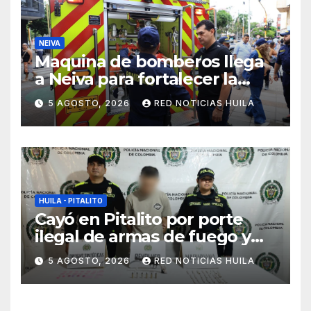
NEIVA
Maquina de bomberos llega
a Neiva para fortalecer la
asistencia en las
5 AGOSTO, 2026
RED NOTICIAS HUILA
emergencias ocasionadas
por el fenómeno del niño
HUILA - PITALITO
Cayó en Pitalito por porte
ilegal de armas de fuego y
tráfico de estupefacientes
5 AGOSTO, 2026
RED NOTICIAS HUILA