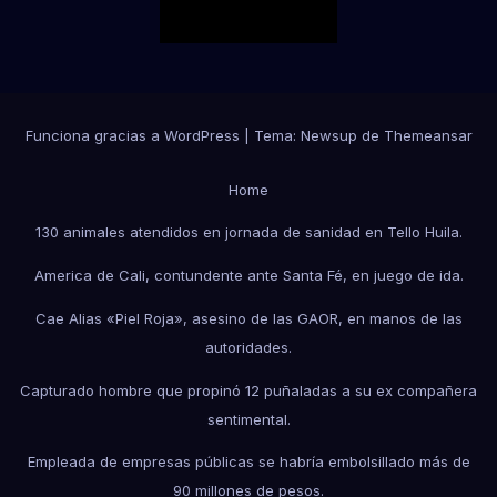
Funciona gracias a WordPress
|
Tema:
Newsup
de
Themeansar
Home
130 animales atendidos en jornada de sanidad en Tello Huila.
America de Cali, contundente ante Santa Fé, en juego de ida.
Cae Alias «Piel Roja», asesino de las GAOR, en manos de las
autoridades.
Capturado hombre que propinó 12 puñaladas a su ex compañera
sentimental.
Empleada de empresas públicas se habría embolsillado más de
90 millones de pesos.