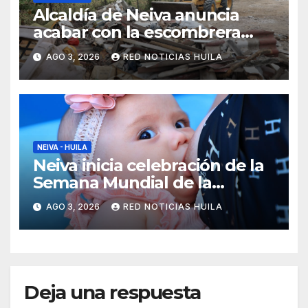
Alcaldía de Neiva anuncia
acabar con la escombrera
cercana al aeropuerto
AGO 3, 2026
RED NOTICIAS HUILA
NEIVA - HUILA
Neiva inicia celebración de la
Semana Mundial de la
Lactancia Materna con feria
AGO 3, 2026
RED NOTICIAS HUILA
gastronómica
Deja una respuesta