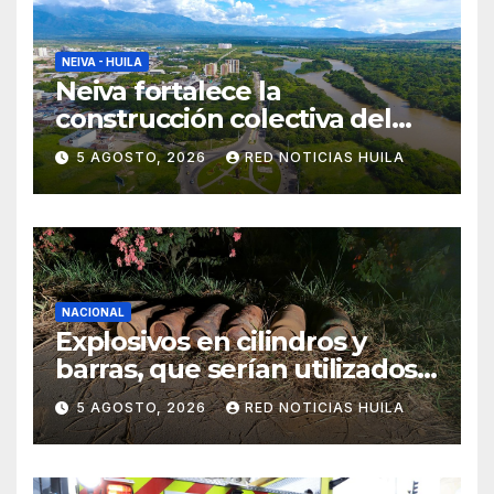
NEIVA - HUILA
Neiva fortalece la
construcción colectiva del
POT
5 AGOSTO, 2026
RED NOTICIAS HUILA
NACIONAL
Explosivos en cilindros y
barras, que serían utilizados
en Cali, fueron incautados
5 AGOSTO, 2026
RED NOTICIAS HUILA
por la Policía