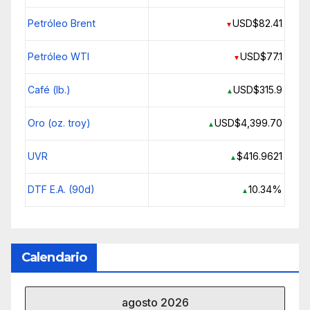
Petróleo Brent
USD$82.41
▼
Petróleo WTI
USD$77.1
▼
Café (lb.)
USD$315.9
▲
Oro (oz. troy)
USD$4,399.70
▲
UVR
$416.9621
▲
DTF E.A. (90d)
10.34%
▲
Calendario
agosto 2026