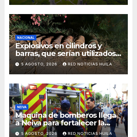
NACIONAL
Explosivos en cilindros y
barras, que serían utilizados
en Cali, fueron incautados
5 AGOSTO, 2026
RED NOTICIAS HUILA
por la Policía
NEIVA
Maquina de bomberos llega
a Neiva para fortalecer la
asistencia en las
5 AGOSTO, 2026
RED NOTICIAS HUILA