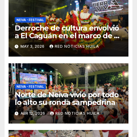
NEIVA - FESTIVAL
Derroche de cultura envolvió
a El Caguán en el marco de su
ronda sampedrina
MAY 3, 2026
RED NOTICIAS HUILA
NEIVA - FESTIVAL
Norte de Neiva vivió por todo
lo alto su ronda sampedrina
ABR 12, 2026
RED NOTICIAS HUILA