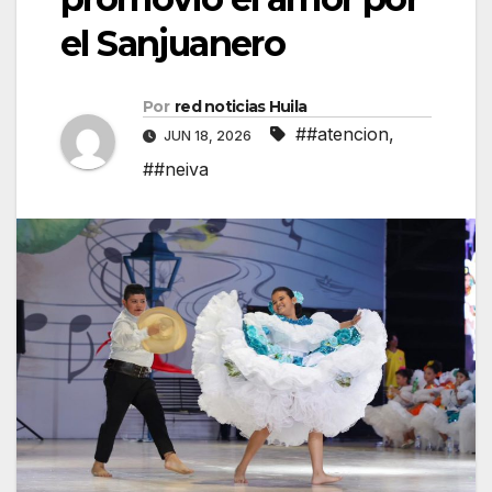
el Sanjuanero
Por
red noticias Huila
##atencion
,
JUN 18, 2026
##neiva