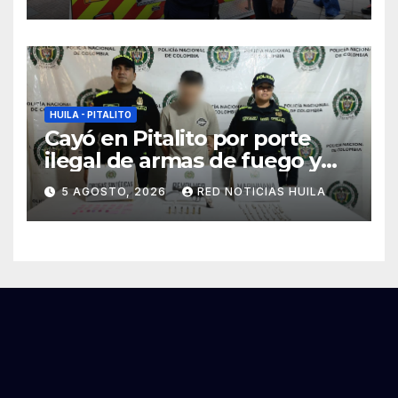
emergencias ocasionadas
por el fenómeno del niño
HUILA - PITALITO
Cayó en Pitalito por porte
ilegal de armas de fuego y
tráfico de estupefacientes
5 AGOSTO, 2026
RED NOTICIAS HUILA