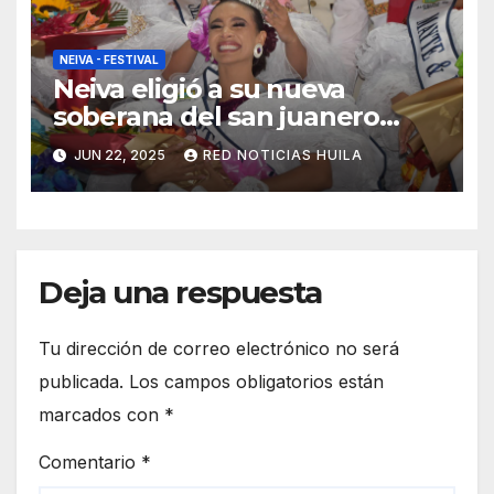
NEIVA - FESTIVAL
Neiva eligió a su nueva
soberana del san juanero
Huilense.
JUN 22, 2025
RED NOTICIAS HUILA
Deja una respuesta
Tu dirección de correo electrónico no será
publicada.
Los campos obligatorios están
marcados con
*
Comentario
*