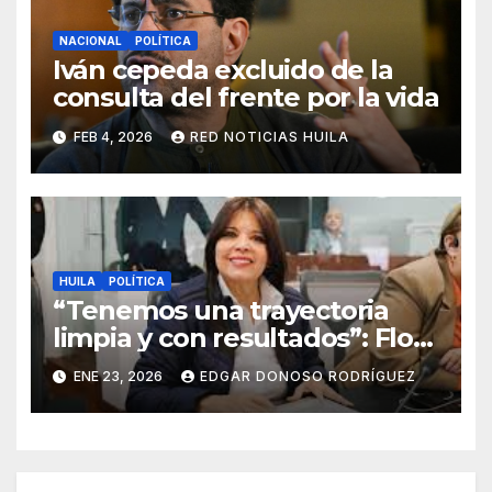
NACIONAL
POLÍTICA
Iván cepeda excluido de la
consulta del frente por la vida
FEB 4, 2026
RED NOTICIAS HUILA
HUILA
POLÍTICA
“Tenemos una trayectoria
limpia y con resultados”: Flora
Perdomo
ENE 23, 2026
EDGAR DONOSO RODRÍGUEZ