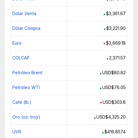
Dólar Venta
$3,361.67
▲
Dólar Compra
$3,221.90
▲
Euro
$3,669.18
▼
COLCAP
2,371.57
▲
Petróleo Brent
USD$80.82
▲
Petróleo WTI
USD$76.05
▲
Café (lb.)
USD$303.8
▼
Oro (oz. troy)
USD$4,325.20
▲
UVR
$416.8574
▲