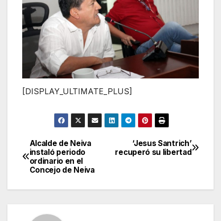
[DISPLAY_ULTIMATE_PLUS]
Alcalde de Neiva
‘Jesus Santrich’
Navegación
instaló periodo
recuperó su libertad
ordinario en el
de
Concejo de Neiva
entradas