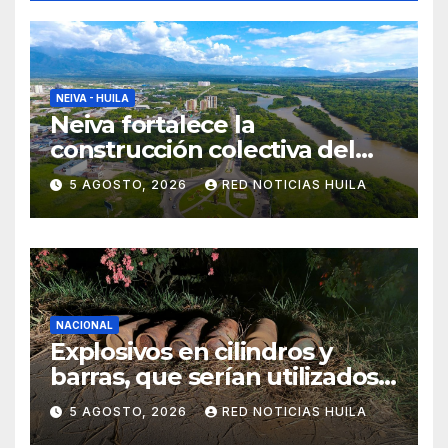
NEIVA - HUILA
Neiva fortalece la
construcción colectiva del
POT
5 AGOSTO, 2026
RED NOTICIAS HUILA
NACIONAL
Explosivos en cilindros y
barras, que serían utilizados
en Cali, fueron incautados
5 AGOSTO, 2026
RED NOTICIAS HUILA
por la Policía