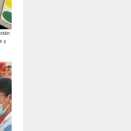
están
s y