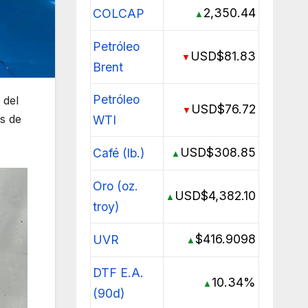
2,350.44
COLCAP
▲
Petróleo
USD$81.83
▼
Brent
Petróleo
 del
USD$76.72
▼
és de
WTI
USD$308.85
Café (lb.)
▲
Oro (oz.
USD$4,382.10
▲
troy)
$416.9098
UVR
▲
DTF E.A.
10.34%
▲
(90d)