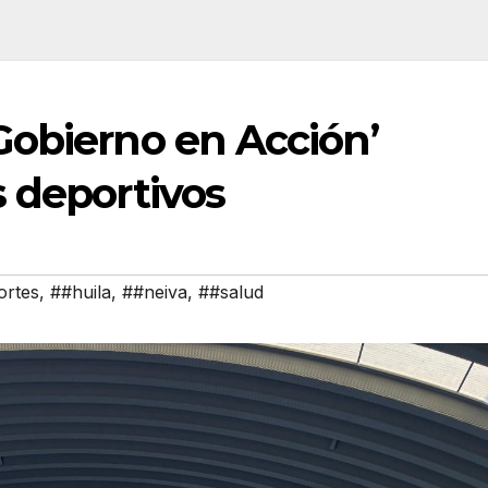
Gobierno en Acción’
 deportivos
ortes
,
##huila
,
##neiva
,
##salud