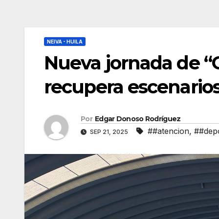
NEIVA - HUILA
Nueva jornada de “
recupera escenarios
Por
Edgar Donoso Rodríguez
##atencion
,
##dep
SEP 21, 2025