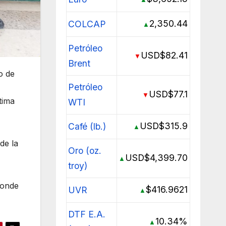
2,350.44
COLCAP
▲
Petróleo
USD$82.41
▼
Brent
o de
Petróleo
USD$77.1
▼
tima
WTI
USD$315.9
Café (lb.)
▲
de la
Oro (oz.
USD$4,399.70
▲
troy)
donde
$416.9621
UVR
▲
DTF E.A.
10.34%
▲