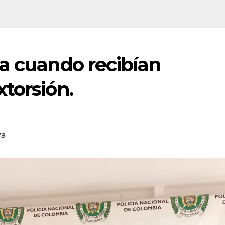
da cuando recibían
torsión.
va