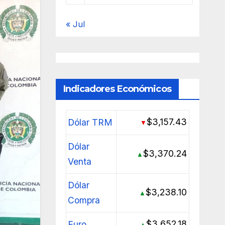
« Jul
Indicadores Económicos
$3,157.43
Dólar TRM
▼
Dólar
$3,370.24
▲
Venta
Dólar
$3,238.10
▲
Compra
$3,652.18
Euro
▲