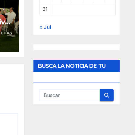
31
iva
« Jul
a
ICIAS
BUSCA LA NOTICIA DE TU
INTERES