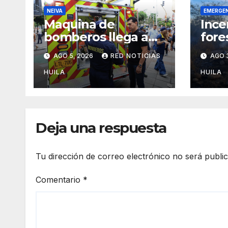
NEIVA
EMERGE
Maquina de
Ince
bomberos llega a
fore
Neiva para
magn
AGO 5, 2026
RED NOTICIAS
AGO 
fortalecer la
alert
asistencia en las
neiv
HUILA
HUILA
emergencias
Auto
ocasionadas por el
den
fenómeno del niño
Deja una respuesta
Tu dirección de correo electrónico no será publi
Comentario
*