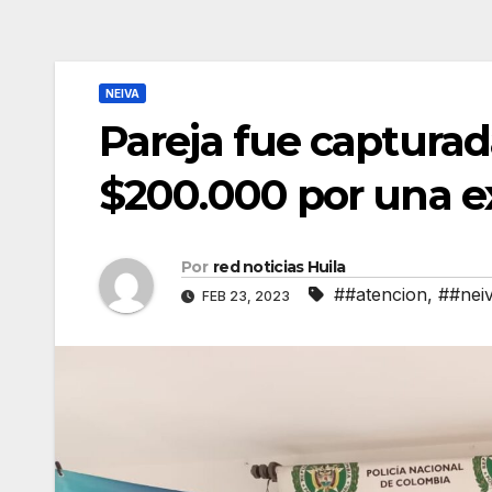
NEIVA
Pareja fue captura
$200.000 por una ex
Por
red noticias Huila
##atencion
,
##nei
FEB 23, 2023