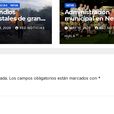
NCIAS
NEIVA
NEIVA
ndios
Administración
stales de gran
municipal en Ne
itud tienen en
recupera canch
3, 2026
RED NOTICIAS
MAY 10, 2026
RED NOT
a a los
sintética de Las
anos.
Brisas
HUILA
ridades piden
unciar quemas
cada.
Los campos obligatorios están marcados con
*