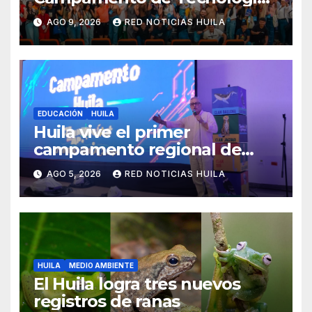
para Aprender
AGO 9, 2026
RED NOTICIAS HUILA
EDUCACIÓN
HUILA
Huila vive el primer
campamento regional de
Tecnologías Para Aprender
AGO 5, 2026
RED NOTICIAS HUILA
HUILA
MEDIO AMBIENTE
El Huila logra tres nuevos
registros de ranas