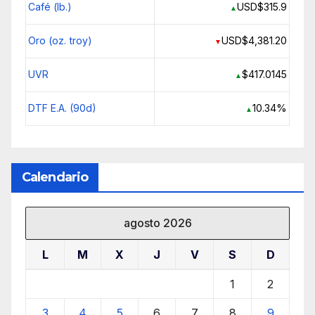
Café (lb.)
USD$315.9
▲
Oro (oz. troy)
USD$4,381.20
▼
UVR
$417.0145
▲
DTF E.A. (90d)
10.34%
▲
Calendario
agosto 2026
L
M
X
J
V
S
D
1
2
3
4
5
6
7
8
9