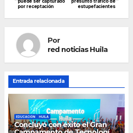
puede ser capturado
presunto tráfico de
de
por receptación
estupefacientes
entradas
Por
red noticias Huila
Entrada relacionada
EDUCACIÓN
HUILA
Concluyó con éxito el Gran
Campamento de Tecnologías