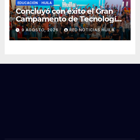
EDUCACIÓN
HUILA
Concluyó con éxito el Gran
Campamento de Tecnologías
para Aprender
9 AGOSTO, 2026
RED NOTICIAS HUILA