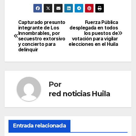
Capturado presunto
Fuerza Pública
Navegación
integrante de Los
desplegada en todos
Innombrables, por
los puestos de
de
secuestro extorsivo
votación para vigilar
y concierto para
elecciones en el Huila
entradas
delinquir
Por
red noticias Huila
Entrada relacionada