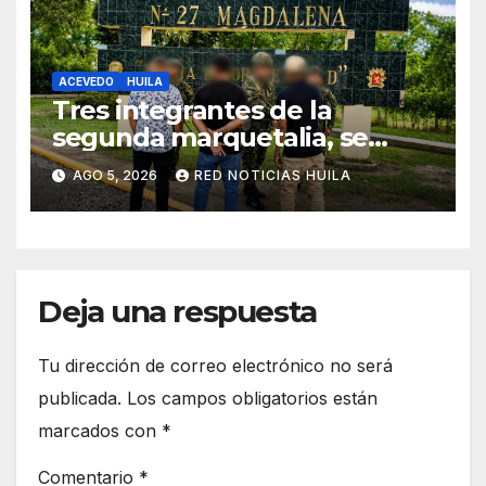
ACEVEDO
HUILA
Tres integrantes de la
segunda marquetalia, se
sometieron a la justicia
AGO 5, 2026
RED NOTICIAS HUILA
Deja una respuesta
Tu dirección de correo electrónico no será
publicada.
Los campos obligatorios están
marcados con
*
Comentario
*