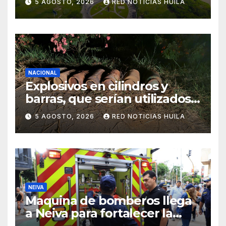
5 AGOSTO, 2026
RED NOTICIAS HUILA
NACIONAL
Explosivos en cilindros y
barras, que serían utilizados
en Cali, fueron incautados
5 AGOSTO, 2026
RED NOTICIAS HUILA
por la Policía
NEIVA
Maquina de bomberos llega
a Neiva para fortalecer la
asistencia en las