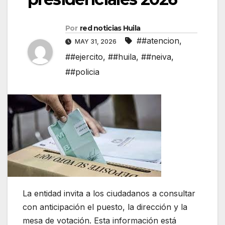
Por
red noticias Huila
##atencion
,
MAY 31, 2026
##ejercito
,
##huila
,
##neiva
,
##policia
La entidad invita a los ciudadanos a consultar
con anticipación el puesto, la dirección y la
mesa de votación. Esta información está