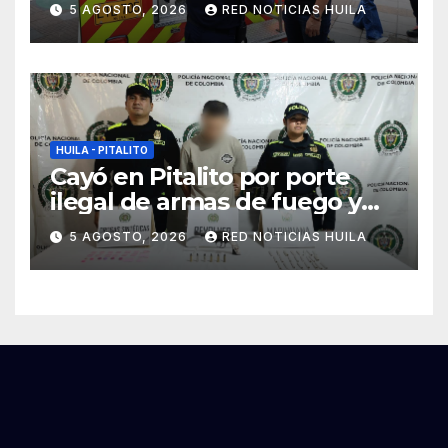
5 AGOSTO, 2026
RED NOTICIAS HUILA
emergencias ocasionadas
por el fenómeno del niño
HUILA - PITALITO
Cayó en Pitalito por porte
ilegal de armas de fuego y
tráfico de estupefacientes
5 AGOSTO, 2026
RED NOTICIAS HUILA