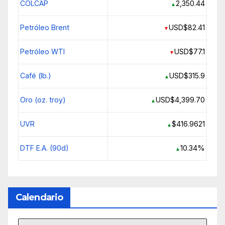
COLCAP
2,350.44
▲
Petróleo Brent
USD$82.41
▼
Petróleo WTI
USD$77.1
▼
Café (lb.)
USD$315.9
▲
Oro (oz. troy)
USD$4,399.70
▲
UVR
$416.9621
▲
DTF E.A. (90d)
10.34%
▲
Calendario