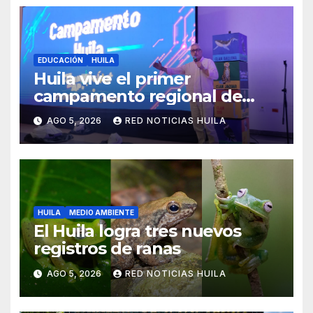
EDUCACIÓN
HUILA
Huila vive el primer
campamento regional de
Tecnologías Para Aprender
AGO 5, 2026
RED NOTICIAS HUILA
HUILA
MEDIO AMBIENTE
El Huila logra tres nuevos
registros de ranas
AGO 5, 2026
RED NOTICIAS HUILA