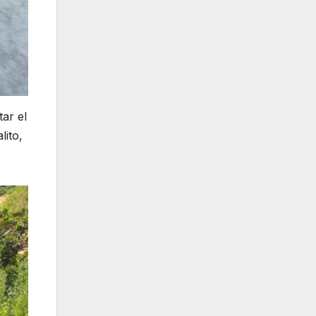
ar el
lito,