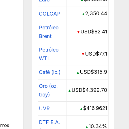
2,350.44
COLCAP
▲
Petróleo
USD$82.41
▼
Brent
Petróleo
USD$77.1
▼
WTI
USD$315.9
Café (lb.)
▲
Oro (oz.
USD$4,399.70
▲
troy)
$416.9621
UVR
▲
DTF E.A.
erros
10.34%
▲