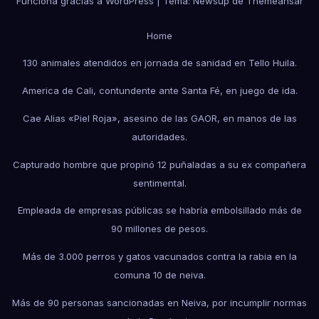
Funciona gracias a WordPress
|
Tema:
Newsup
de
Themeansar
Home
130 animales atendidos en jornada de sanidad en Tello Huila.
America de Cali, contundente ante Santa Fé, en juego de ida.
Cae Alias «Piel Roja», asesino de las GAOR, en manos de las
autoridades.
Capturado hombre que propinó 12 puñaladas a su ex compañera
sentimental.
Empleada de empresas públicas se habría embolsillado más de
90 millones de pesos.
Más de 3.000 perros y gatos vacunados contra la rabia en la
comuna 10 de neiva.
Más de 90 personas sancionadas en Neiva, por incumplir normas