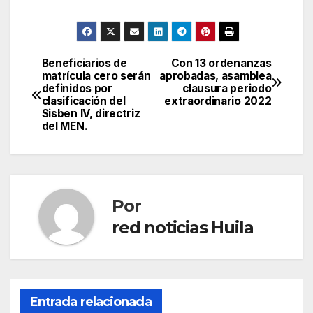
Beneficiarios de
Con 13 ordenanzas
Navegación
matrícula cero serán
aprobadas, asamblea
definidos por
clausura periodo
de
clasificación del
extraordinario 2022
Sisben IV, directriz
entradas
del MEN.
Por
red noticias Huila
Entrada relacionada