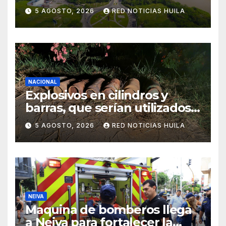
POT
5 AGOSTO, 2026
RED NOTICIAS HUILA
NACIONAL
Explosivos en cilindros y
barras, que serían utilizados
en Cali, fueron incautados
5 AGOSTO, 2026
RED NOTICIAS HUILA
por la Policía
NEIVA
Maquina de bomberos llega
a Neiva para fortalecer la