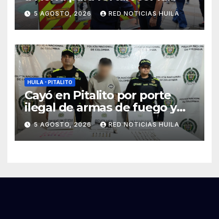
asistencia en las
5 AGOSTO, 2026
RED NOTICIAS HUILA
emergencias ocasionadas
por el fenómeno del niño
HUILA - PITALITO
Cayó en Pitalito por porte
ilegal de armas de fuego y
tráfico de estupefacientes
5 AGOSTO, 2026
RED NOTICIAS HUILA