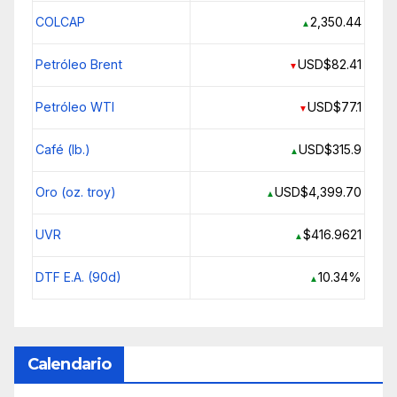
COLCAP
2,350.44
▲
Petróleo Brent
USD$82.41
▼
Petróleo WTI
USD$77.1
▼
Café (lb.)
USD$315.9
▲
Oro (oz. troy)
USD$4,399.70
▲
UVR
$416.9621
▲
DTF E.A. (90d)
10.34%
▲
Calendario