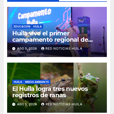
EDUCACIÓN
HUILA
Huila vive el primer
campamento regional de
Tecnologías Para Aprender
AGO 5, 2026
RED NOTICIAS HUILA
HUILA
MEDIO AMBIENTE
El Huila logra tres nuevos
registros de ranas
AGO 5, 2026
RED NOTICIAS HUILA