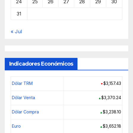
24
25
26
27
28
29
30
31
« Jul
Indicadores Económicos
Dólar TRM
$3,157.43
▼
Dólar Venta
$3,370.24
▲
Dólar Compra
$3,238.10
▲
Euro
$3,652.18
▲