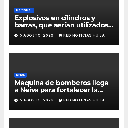
NACIONAL
Explosivos en cilindros y
barras, que serían utilizados
en Cali, fueron incautados
5 AGOSTO, 2026
RED NOTICIAS HUILA
por la Policía
NEIVA
Maquina de bomberos llega
a Neiva para fortalecer la
asistencia en las
5 AGOSTO, 2026
RED NOTICIAS HUILA
emergencias ocasionadas
por el fenómeno del niño