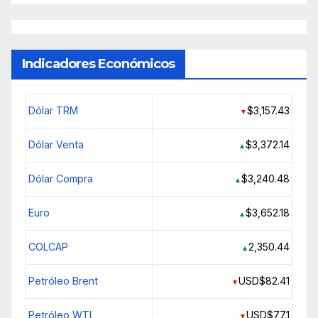
Indicadores Económicos
Dólar TRM
$3,157.43
▼
Dólar Venta
$3,372.14
▲
Dólar Compra
$3,240.48
▲
Euro
$3,652.18
▲
COLCAP
2,350.44
▲
Petróleo Brent
USD$82.41
▼
Petróleo WTI
USD$77.1
▼