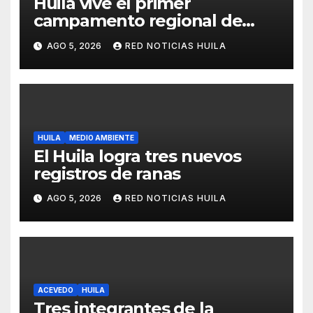
Huila vive el primer
campamento regional de
Tecnologías Para Aprender
AGO 5, 2026
RED NOTICIAS HUILA
HUILA
MEDIO AMBIENTE
El Huila logra tres nuevos
registros de ranas
AGO 5, 2026
RED NOTICIAS HUILA
ACEVEDO
HUILA
Tres integrantes de la