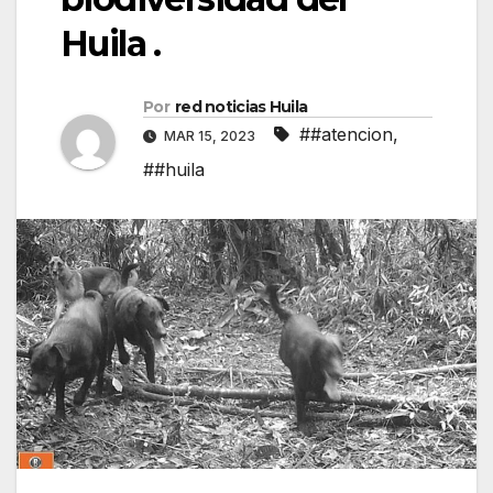
Huila .
Por
red noticias Huila
##atencion
,
MAR 15, 2023
##huila