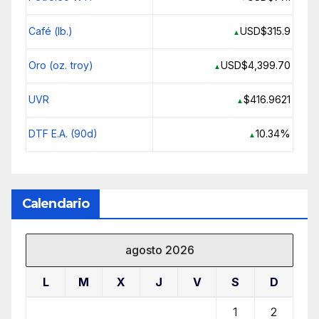
Café (lb.)
USD$315.9
▲
Oro (oz. troy)
USD$4,399.70
▲
UVR
$416.9621
▲
DTF E.A. (90d)
10.34%
▲
Calendario
agosto 2026
L
M
X
J
V
S
D
1
2