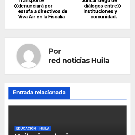
Transporte
Juncal luego de
denunciará por
diálogos entre
de
estafa a directivos de
instituciones y
Viva Air en la Fiscalía
comunidad.
entradas
Por
red noticias Huila
Entrada relacionada
EDUCACIÓN
HUILA