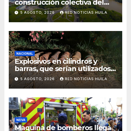
construcción colectiva del
POT
5 AGOSTO, 2026
RED NOTICIAS HUILA
NACIONAL
Explosivos en cilindros y
barras, que serían utilizados
en Cali, fueron incautados
5 AGOSTO, 2026
RED NOTICIAS HUILA
por la Policía
NEIVA
Maquina de bomberos llega