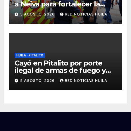
a Neiva para fortalecer la
asistencia en las
5 AGOSTO, 2026
RED NOTICIAS HUILA
emergencias ocasionadas
por el fenómeno del niño
HUILA - PITALITO
Cayó en Pitalito por porte
ilegal de armas de fuego y
tráfico de estupefacientes
5 AGOSTO, 2026
RED NOTICIAS HUILA