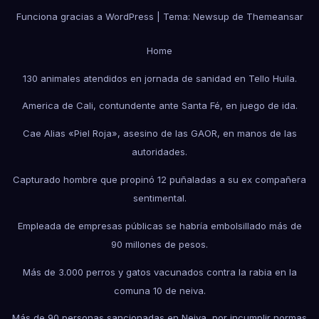
Funciona gracias a WordPress
|
Tema:
Newsup
de
Themeansar
Home
130 animales atendidos en jornada de sanidad en Tello Huila.
America de Cali, contundente ante Santa Fé, en juego de ida.
Cae Alias «Piel Roja», asesino de las GAOR, en manos de las
autoridades.
Capturado hombre que propinó 12 puñaladas a su ex compañera
sentimental.
Empleada de empresas públicas se habría embolsillado más de
90 millones de pesos.
Más de 3.000 perros y gatos vacunados contra la rabia en la
comuna 10 de neiva.
Más de 90 personas sancionadas en Neiva, por incumplir normas