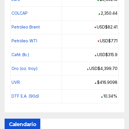
COLCAP
2,350.44
▲
Petróleo Brent
USD$82.41
▼
Petróleo WTI
USD$77.1
▼
Café (lb.)
USD$315.9
▲
Oro (oz. troy)
USD$4,399.70
▲
UVR
$416.9098
▲
DTF E.A. (90d)
10.34%
▲
Calendario