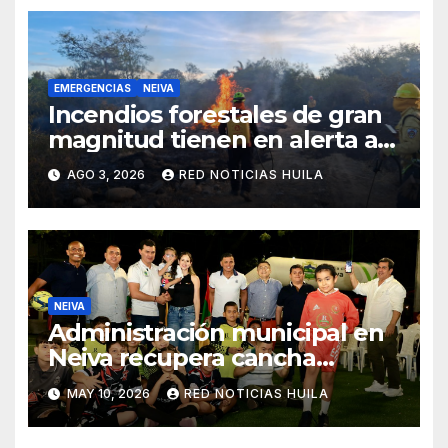
EMERGENCIAS
NEIVA
Incendios forestales de gran
magnitud tienen en alerta a
los neivanos. Autoridades
AGO 3, 2026
RED NOTICIAS HUILA
piden denunciar quemas
NEIVA
Administración municipal en
Neiva recupera cancha
sintética de Las Brisas
MAY 10, 2026
RED NOTICIAS HUILA