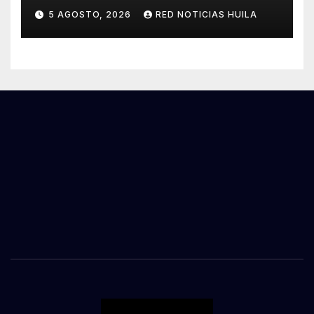
tráfico de estupefacientes
5 AGOSTO, 2026
RED NOTICIAS HUILA