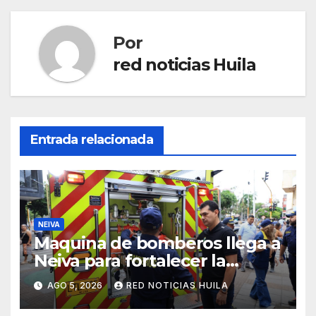
Por
red noticias Huila
Entrada relacionada
NEIVA
Maquina de bomberos llega a
Neiva para fortalecer la
asistencia en las
AGO 5, 2026
RED NOTICIAS HUILA
emergencias ocasionadas por
el fenómeno del niño