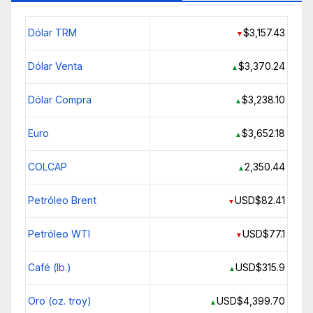
Dólar TRM
$3,157.43
▼
Dólar Venta
$3,370.24
▲
Dólar Compra
$3,238.10
▲
Euro
$3,652.18
▲
COLCAP
2,350.44
▲
Petróleo Brent
USD$82.41
▼
Petróleo WTI
USD$77.1
▼
Café (lb.)
USD$315.9
▲
Oro (oz. troy)
USD$4,399.70
▲