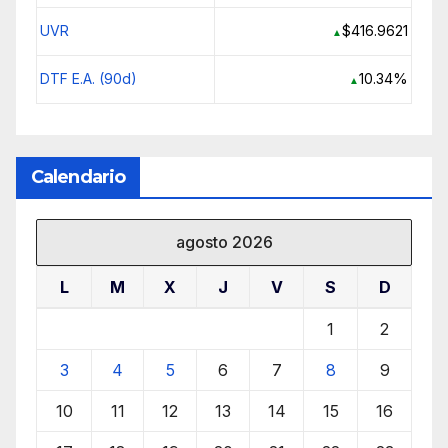
UVR
$416.9621
▲
DTF E.A. (90d)
10.34%
▲
Calendario
agosto 2026
L
M
X
J
V
S
D
1
2
3
4
5
6
7
8
9
10
11
12
13
14
15
16