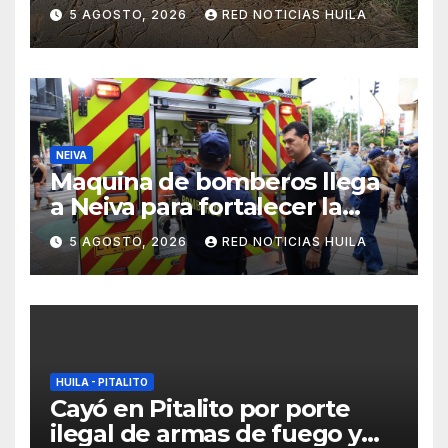
en Cali, fueron incautados
5 AGOSTO, 2026
RED NOTICIAS HUILA
por la Policía
NEIVA
Maquina de bomberos llega
a Neiva para fortalecer la
asistencia en las
5 AGOSTO, 2026
RED NOTICIAS HUILA
emergencias ocasionadas
por el fenómeno del niño
HUILA - PITALITO
Cayó en Pitalito por porte
ilegal de armas de fuego y