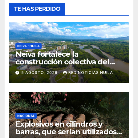
TE HAS PERDIDO
NEIVA - HUILA
Neiva fortalece la
construcción colectiva del
POT
5 AGOSTO, 2026
RED NOTICIAS HUILA
NACIONAL
Explosivos en cilindros y
barras, que serían utilizados