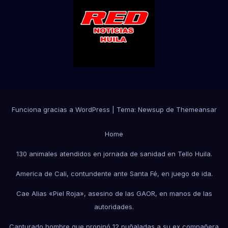
Funciona gracias a WordPress
|
Tema:
Newsup
de
Themeansar
Home
130 animales atendidos en jornada de sanidad en Tello Huila.
America de Cali, contundente ante Santa Fé, en juego de ida.
Cae Alias «Piel Roja», asesino de las GAOR, en manos de las
autoridades.
Capturado hombre que propinó 12 puñaladas a su ex compañera