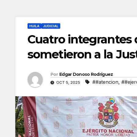
HUILA
JUDICIAL
Cuatro integrantes 
sometieron a la Just
Por
Edgar Donoso Rodríguez
##atencion
,
##ejer
OCT 5, 2025