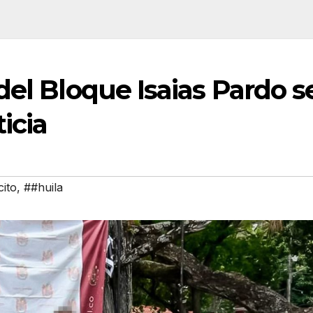
del Bloque Isaias Pardo s
icia
cito
,
##huila