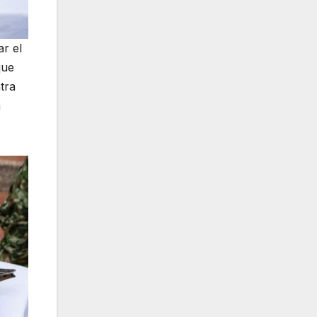
ar el
que
tra
a