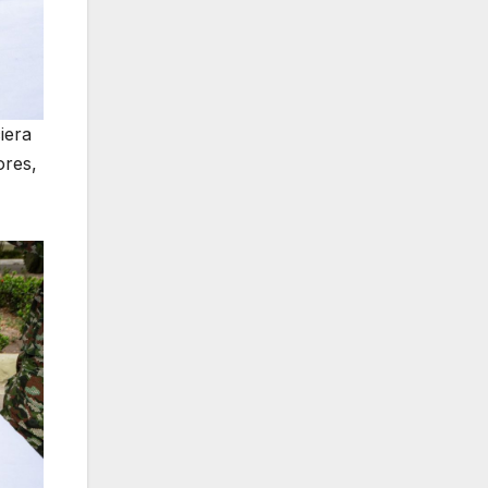
iera
ores,