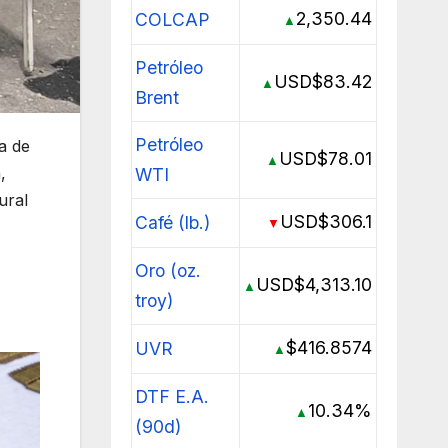
2,350.44
COLCAP
▲
Petróleo
USD$83.42
▲
Brent
Petróleo
a de
USD$78.01
▲
,
WTI
ural
USD$306.1
Café (lb.)
▼
Oro (oz.
USD$4,313.10
▲
troy)
$416.8574
UVR
▲
DTF E.A.
10.34%
▲
(90d)