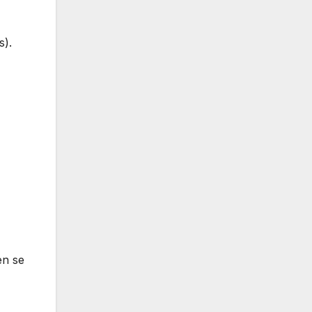
s).
en se