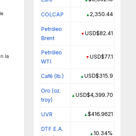
de
2,350.44
COLCAP
▲
Petróleo
USD$82.41
▼
Brent
Petróleo
n la
USD$77.1
▼
WTI
USD$315.9
Café (lb.)
▲
Oro (oz.
USD$4,399.70
▲
troy)
$416.9621
UVR
▲
DTF E.A.
10.34%
▲