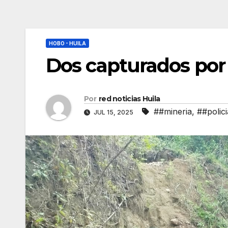
HOBO - HUILA
Dos capturados por 
Por
red noticias Huila
##mineria
,
##polici
JUL 15, 2025