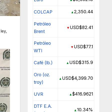
2,350.44
COLCAP
▲
Petróleo
USD$82.41
▼
ley,
Brent
Petróleo
USD$77.1
▼
WTI
USD$315.9
Café (lb.)
▲
Oro (oz.
USD$4,399.70
▲
troy)
$416.9621
UVR
▲
DTF E.A.
10.34%
▲