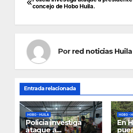
Navegación
concejo de Hobo Huila.
de
entradas
Por
red noticias Huila
Entrada relacionada
HOBO - HUILA
HOBO - 
Policia investiga
En H
ataque a
puen