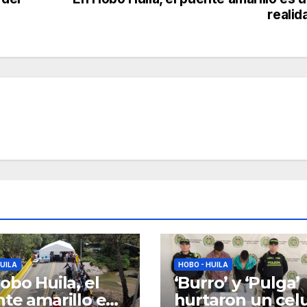
realid
HUILA
HOBO - HUILA
obo Huila, el
‘Burro’ y ‘Pulga’
te amarillo es
hurtaron un celu