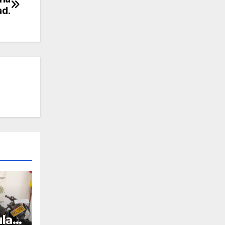
ad.
lar