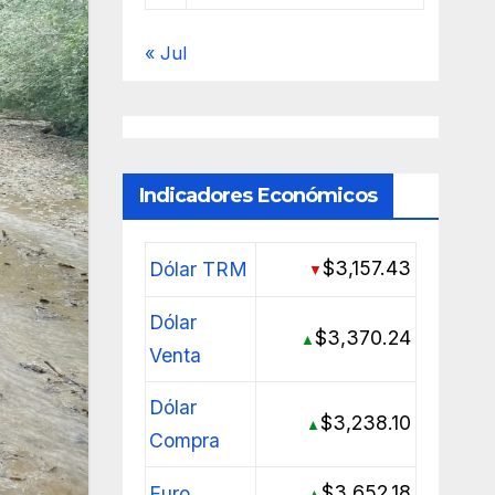
« Jul
Indicadores Económicos
$3,157.43
Dólar TRM
▼
Dólar
$3,370.24
▲
Venta
Dólar
$3,238.10
▲
Compra
$3,652.18
Euro
▲