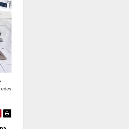
o
redes
una