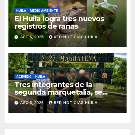
HUILA
MEDIO AMBIENTE
El Huila logra tres nuevos
registros de ranas
AGO 5, 2026
RED NOTICIAS HUILA
ACEVEDO
HUILA
Tres integrantes de la
segunda marquetalia, se
sometieron a la justicia
AGO 5, 2026
RED NOTICIAS HUILA