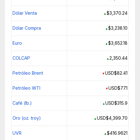
Dólar Venta
$3,370.24
▲
Dólar Compra
$3,238.10
▲
Euro
$3,652.18
▲
COLCAP
2,350.44
▲
Petróleo Brent
USD$82.41
▼
Petróleo WTI
USD$77.1
▼
Café (lb.)
USD$315.9
▲
Oro (oz. troy)
USD$4,399.70
▲
UVR
$416.9621
▲