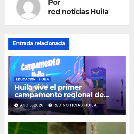
Por
red noticias Huila
Entrada relacionada
EDUCACIÓN
HUILA
Huila vive el primer
campamento regional de
Tecnologías Para Aprender
AGO 5, 2026
RED NOTICIAS HUILA