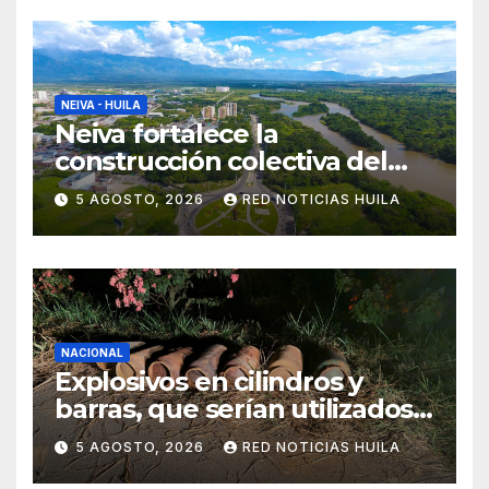
NEIVA - HUILA
Neiva fortalece la
construcción colectiva del
POT
5 AGOSTO, 2026
RED NOTICIAS HUILA
NACIONAL
Explosivos en cilindros y
barras, que serían utilizados
en Cali, fueron incautados
5 AGOSTO, 2026
RED NOTICIAS HUILA
por la Policía