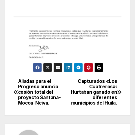
Aliadas para el
Capturados «Los
Navegación
Progreso anuncia
Cuatreros»:
cesión total del
Hurtaban ganado en
de
proyecto Santana-
diferentes
Mocoa-Neiva.
municipios del Huila.
entradas