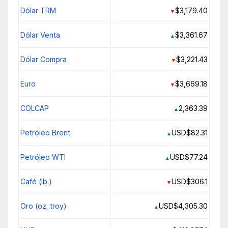
Dólar TRM
$3,179.40
▼
Dólar Venta
$3,361.67
▲
Dólar Compra
$3,221.43
▼
Euro
$3,669.18
▼
COLCAP
2,363.39
▲
Petróleo Brent
USD$82.31
▲
Petróleo WTI
USD$77.24
▲
Café (lb.)
USD$306.1
▼
Oro (oz. troy)
USD$4,305.30
▲