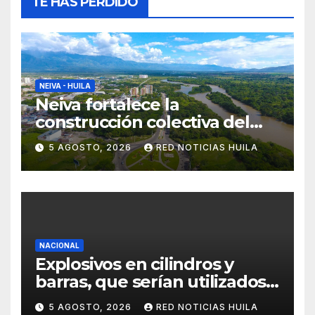
TE HAS PERDIDO
NEIVA - HUILA
Neiva fortalece la
construcción colectiva del
POT
5 AGOSTO, 2026
RED NOTICIAS HUILA
NACIONAL
Explosivos en cilindros y
barras, que serían utilizados
en Cali, fueron incautados
5 AGOSTO, 2026
RED NOTICIAS HUILA