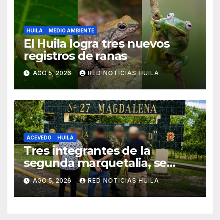
HUILA
MEDIO AMBIENTE
El Huila logra tres nuevos
registros de ranas
AGO 5, 2026
RED NOTICIAS HUILA
ACEVEDO
HUILA
Tres integrantes de la
segunda marquetalia, se
sometieron a la justicia
AGO 5, 2026
RED NOTICIAS HUILA