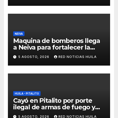
por la Policía
NEIVA
Maquina de bomberos llega
a Neiva para fortalecer la
asistencia en las
5 AGOSTO, 2026
RED NOTICIAS HUILA
emergencias ocasionadas
por el fenómeno del niño
HUILA - PITALITO
Cayó en Pitalito por porte
ilegal de armas de fuego y
tráfico de estupefacientes
5 AGOSTO, 2026
RED NOTICIAS HUILA