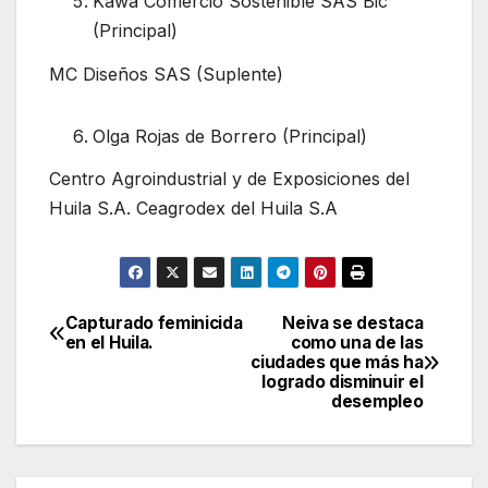
Kawa Comercio Sostenible SAS Bic
(Principal)
MC Diseños SAS (Suplente)
Olga Rojas de Borrero (Principal)
Centro Agroindustrial y de Exposiciones del
Huila S.A. Ceagrodex del Huila S.A
Capturado feminicida
Neiva se destaca
Navegación
en el Huila.
como una de las
ciudades que más ha
de
logrado disminuir el
desempleo
entradas