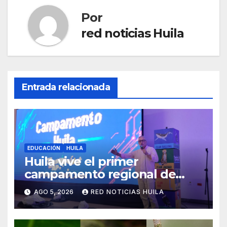
Por
red noticias Huila
Entrada relacionada
EDUCACIÓN
HUILA
Huila vive el primer
campamento regional de
Tecnologías Para Aprender
AGO 5, 2026
RED NOTICIAS HUILA