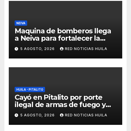
NEIVA
Maquina de bomberos llega
a Neiva para fortalecer la
asistencia en las
5 AGOSTO, 2026
RED NOTICIAS HUILA
emergencias ocasionadas
por el fenómeno del niño
HUILA - PITALITO
Cayó en Pitalito por porte
ilegal de armas de fuego y
tráfico de estupefacientes
5 AGOSTO, 2026
RED NOTICIAS HUILA