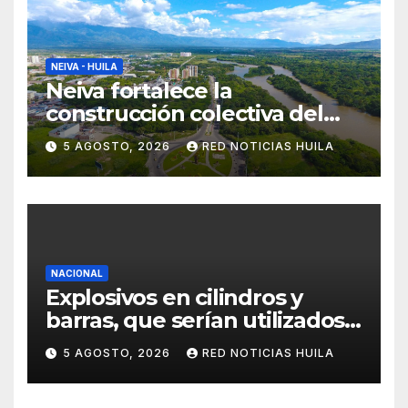
NEIVA - HUILA
Neiva fortalece la
construcción colectiva del
POT
5 AGOSTO, 2026
RED NOTICIAS HUILA
NACIONAL
Explosivos en cilindros y
barras, que serían utilizados
en Cali, fueron incautados
5 AGOSTO, 2026
RED NOTICIAS HUILA
por la Policía