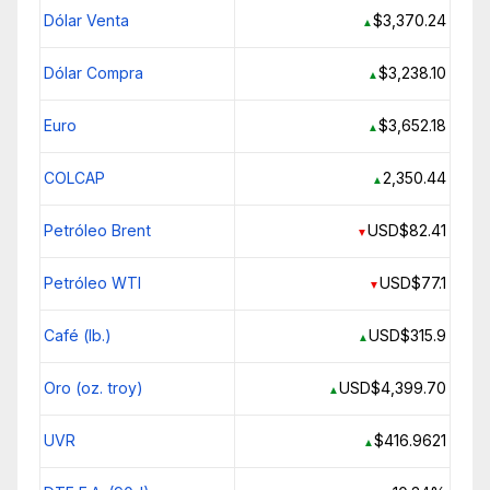
Dólar Venta
$3,370.24
▲
Dólar Compra
$3,238.10
▲
Euro
$3,652.18
▲
COLCAP
2,350.44
▲
Petróleo Brent
USD$82.41
▼
Petróleo WTI
USD$77.1
▼
Café (lb.)
USD$315.9
▲
Oro (oz. troy)
USD$4,399.70
▲
UVR
$416.9621
▲