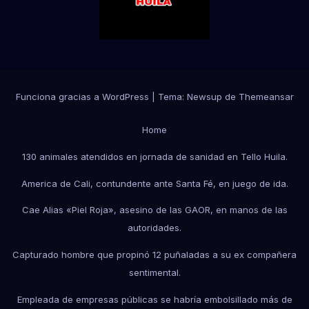
Funciona gracias a WordPress
|
Tema:
Newsup
de
Themeansar
Home
130 animales atendidos en jornada de sanidad en Tello Huila.
America de Cali, contundente ante Santa Fé, en juego de ida.
Cae Alias «Piel Roja», asesino de las GAOR, en manos de las
autoridades.
Capturado hombre que propinó 12 puñaladas a su ex compañera
sentimental.
Empleada de empresas públicas se habría embolsillado más de