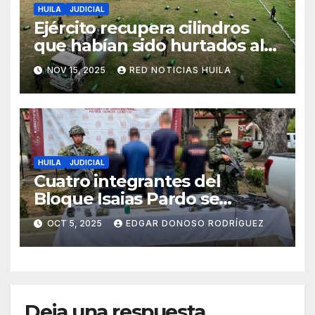
HUILA
JUDICIAL
Ejército recupera cilindros
que habían sido hurtados al
parecer para ser utilizados en
NOV 15, 2025
RED NOTICIAS HUILA
acciones terroristas.
HUILA
JUDICIAL
Cuatro integrantes del
Bloque Isaias Pardo se
sometieron a la Justicia
OCT 5, 2025
EDGAR DONOSO RODRÍGUEZ
Deja una respuesta