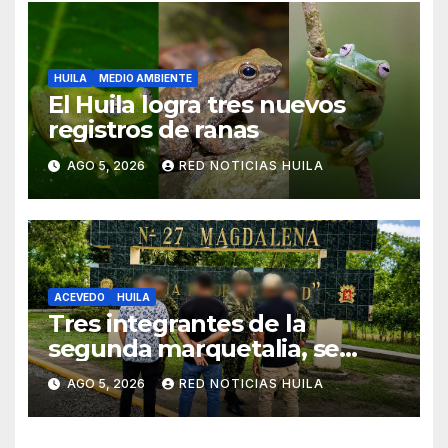
HUILA
MEDIO AMBIENTE
El Huila logra tres nuevos
registros de ranas
AGO 5, 2026
RED NOTICIAS HUILA
ACEVEDO
HUILA
Tres integrantes de la
segunda marquetalia, se
sometieron a la justicia
AGO 5, 2026
RED NOTICIAS HUILA