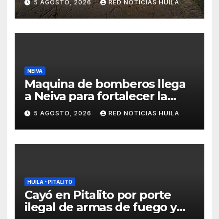
5 AGOSTO, 2026
RED NOTICIAS HUILA
por la Policía
NEIVA
Maquina de bomberos llega
a Neiva para fortalecer la
asistencia en las
5 AGOSTO, 2026
RED NOTICIAS HUILA
emergencias ocasionadas
por el fenómeno del niño
HUILA - PITALITO
Cayó en Pitalito por porte
ilegal de armas de fuego y