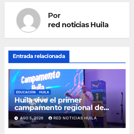
Por
red noticias Huila
Entrada relacionada
EDUCACIÓN
HUILA
Huila vive el primer
campamento regional de
Tecnologías Para Aprender
AGO 5, 2026
RED NOTICIAS HUILA