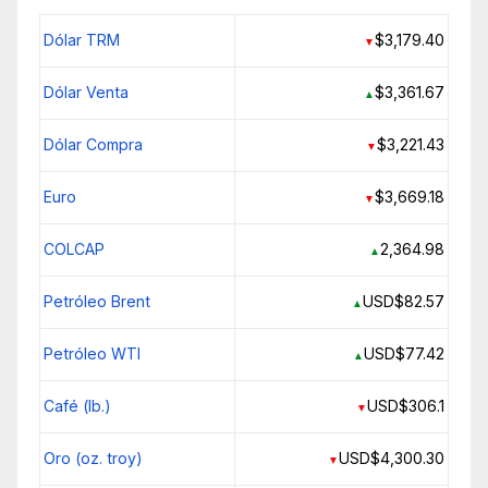
Dólar TRM
$3,179.40
▼
Dólar Venta
$3,361.67
▲
Dólar Compra
$3,221.43
▼
Euro
$3,669.18
▼
COLCAP
2,364.98
▲
Petróleo Brent
USD$82.57
▲
Petróleo WTI
USD$77.42
▲
Café (lb.)
USD$306.1
▼
Oro (oz. troy)
USD$4,300.30
▼