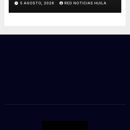
tráfico de estupefacientes
5 AGOSTO, 2026
RED NOTICIAS HUILA