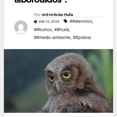
Por
red noticias Huila
##atencion
,
ENE 13, 2023
##buhos
,
##huila
,
##medio ambiente
,
##policia