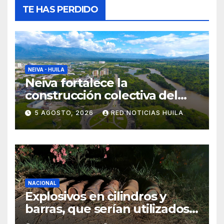
TE HAS PERDIDO
NEIVA - HUILA
Neiva fortalece la
construcción colectiva del
POT
5 AGOSTO, 2026
RED NOTICIAS HUILA
NACIONAL
Explosivos en cilindros y
barras, que serían utilizados
en Cali, fueron incautados