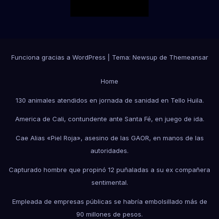
Funciona gracias a WordPress
|
Tema:
Newsup
de
Themeansar
Home
130 animales atendidos en jornada de sanidad en Tello Huila.
America de Cali, contundente ante Santa Fé, en juego de ida.
Cae Alias «Piel Roja», asesino de las GAOR, en manos de las
autoridades.
Capturado hombre que propinó 12 puñaladas a su ex compañera
sentimental.
Empleada de empresas públicas se habría embolsillado más de
90 millones de pesos.