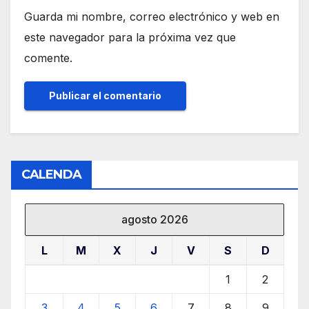
Guarda mi nombre, correo electrónico y web en
este navegador para la próxima vez que
comente.
CALENDA
agosto 2026
L
M
X
J
V
S
D
1
2
3
4
5
6
7
8
9