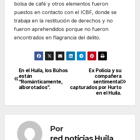
bolsa de café y otros elementos fueron
puestos en contacto con el ICBF, donde se
trabaja en la restitución de derechos y no
fueron aprehendidos porque no fueron
encontrados en flagrancia del delito.
En el Huila, los Búhos
Ex Policía y su
Navegación
están
compañera
“Románticamente,
sentimental
de
alborotados”.
capturados por Hurto
en el Huila.
entradas
Por
red noticias Huila