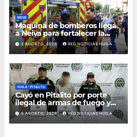
NEIVA
Maquina de bomberos llega
a Neiva para fortalecer la
asistencia en las
5 AGOSTO, 2026
RED NOTICIAS HUILA
emergencias ocasionadas
por el fenómeno del niño
HUILA - PITALITO
Cayó en Pitalito por porte
ilegal de armas de fuego y
tráfico de estupefacientes
5 AGOSTO, 2026
RED NOTICIAS HUILA