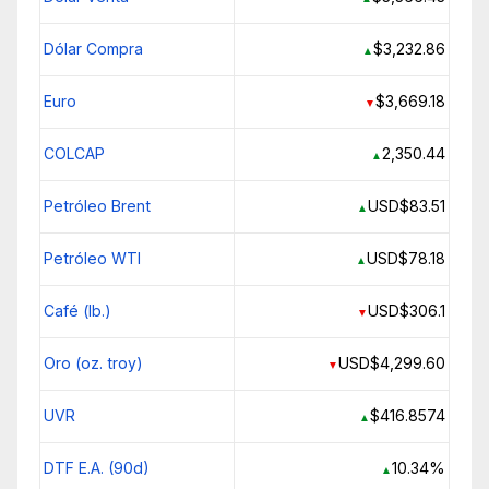
Dólar Compra
$3,232.86
▲
Euro
$3,669.18
▼
COLCAP
2,350.44
▲
Petróleo Brent
USD$83.51
▲
Petróleo WTI
USD$78.18
▲
Café (lb.)
USD$306.1
▼
Oro (oz. troy)
USD$4,299.60
▼
UVR
$416.8574
▲
DTF E.A. (90d)
10.34%
▲