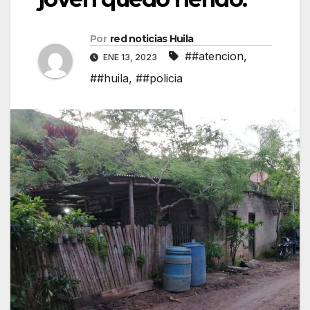
Por
red noticias Huila
##atencion
,
ENE 13, 2023
##huila
,
##policia