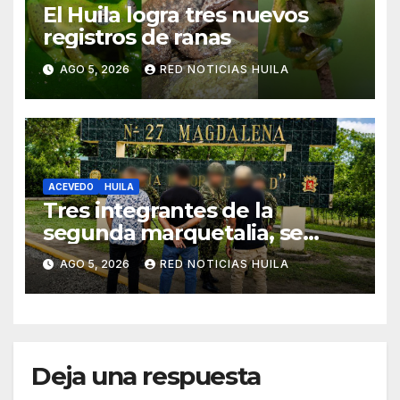
El Huila logra tres nuevos
registros de ranas
AGO 5, 2026
RED NOTICIAS HUILA
ACEVEDO
HUILA
Tres integrantes de la
segunda marquetalia, se
sometieron a la justicia
AGO 5, 2026
RED NOTICIAS HUILA
Deja una respuesta