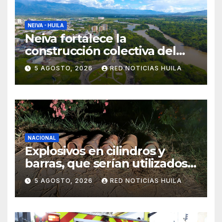
NEIVA - HUILA
Neiva fortalece la
construcción colectiva del
POT
5 AGOSTO, 2026
RED NOTICIAS HUILA
NACIONAL
Explosivos en cilindros y
barras, que serían utilizados
en Cali, fueron incautados
5 AGOSTO, 2026
RED NOTICIAS HUILA
por la Policía