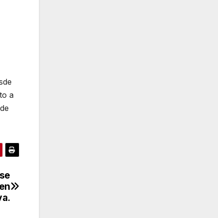
esde
to a
 de
 se
 en
va.