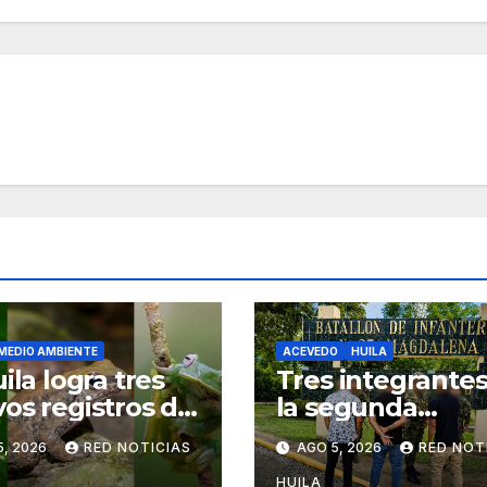
MEDIO AMBIENTE
ACEVEDO
HUILA
ila logra tres
Tres integrante
os registros de
la segunda
s
marquetalia, se
5, 2026
RED NOTICIAS
AGO 5, 2026
RED NOT
sometieron a la
HUILA