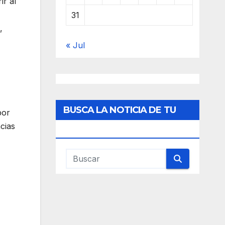
ir al
31
,
« Jul
BUSCA LA NOTICIA DE TU
por
cias
INTERES