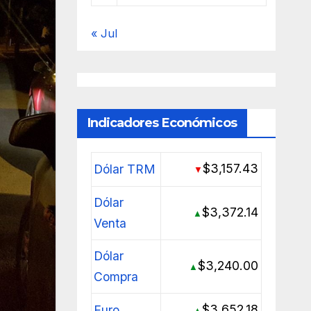
« Jul
Indicadores Económicos
$3,157.43
Dólar TRM
▼
Dólar
$3,372.14
▲
Venta
Dólar
$3,240.00
▲
Compra
$3,652.18
Euro
▲