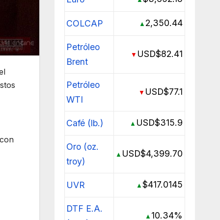
2,350.44
COLCAP
▲
Petróleo
USD$82.41
▼
Brent
el
Petróleo
stos
USD$77.1
▼
WTI
USD$315.9
Café (lb.)
▲
 con
Oro (oz.
USD$4,399.70
▲
troy)
$417.0145
UVR
▲
DTF E.A.
10.34%
▲