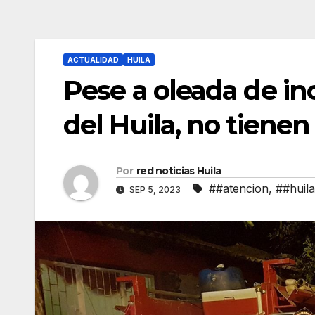
ACTUALIDAD
HUILA
Pese a oleada de in
del Huila, no tiene
Por
red noticias Huila
##atencion
,
##huila
SEP 5, 2023