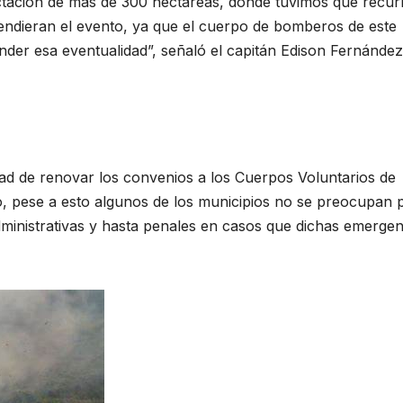
tación de más de 300 hectáreas, donde tuvimos que recurr
ndieran el evento, ya que el cuerpo de bomberos de este
nder esa eventualidad”, señaló el capitán Edison Fernández
dad de renovar los convenios a los Cuerpos Voluntarios de
o, pese a esto algunos de los municipios no se preocupan 
dministrativas y hasta penales en casos que dichas emergen