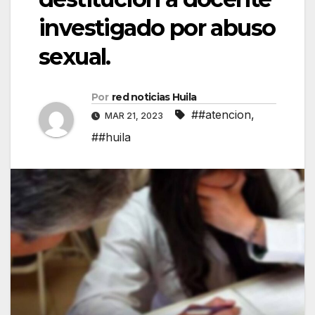
investigado por abuso
sexual.
Por
red noticias Huila
##atencion
,
MAR 21, 2023
##huila