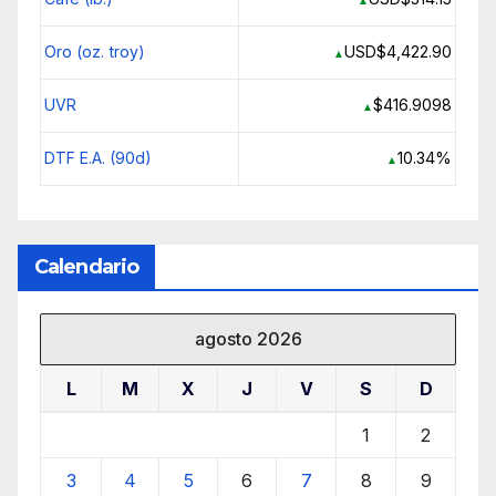
Oro (oz. troy)
USD$4,422.90
▲
UVR
$416.9098
▲
DTF E.A. (90d)
10.34%
▲
Calendario
agosto 2026
L
M
X
J
V
S
D
1
2
3
4
5
6
7
8
9