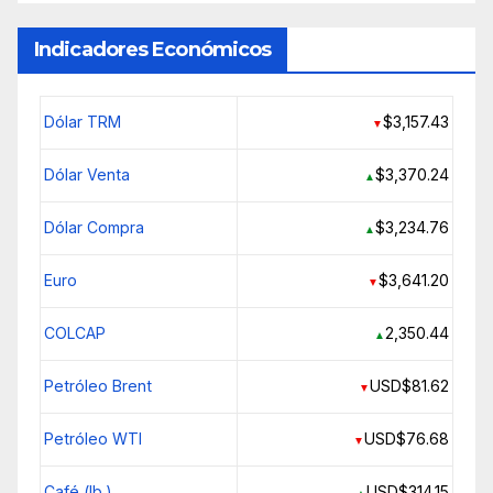
Indicadores Económicos
Dólar TRM
$3,157.43
▼
Dólar Venta
$3,370.24
▲
Dólar Compra
$3,234.76
▲
Euro
$3,641.20
▼
COLCAP
2,350.44
▲
Petróleo Brent
USD$81.62
▼
Petróleo WTI
USD$76.68
▼
Café (lb.)
USD$314.15
▲