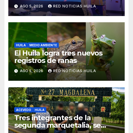
Tecnologías Para Aprender
AGO 5, 2026
RED NOTICIAS HUILA
HUILA
MEDIO AMBIENTE
El Huila logra tres nuevos
registros de ranas
AGO 5, 2026
RED NOTICIAS HUILA
ACEVEDO
HUILA
Tres integrantes de la
segunda marquetalia, se
sometieron a la justicia