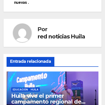
entradas
nuevas .
Por
red noticias Huila
Entrada relacionada
EDUCACIÓN
HUILA
Huila vive el primer
campamento regional de