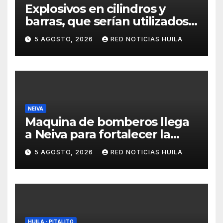
Explosivos en cilindros y
barras, que serían utilizados
en Cali, fueron incautados
5 AGOSTO, 2026
RED NOTICIAS HUILA
por la Policía
NEIVA
Maquina de bomberos llega
a Neiva para fortalecer la
asistencia en las
5 AGOSTO, 2026
RED NOTICIAS HUILA
emergencias ocasionadas
por el fenómeno del niño
HUILA - PITALITO