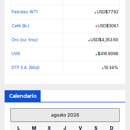
Petróleo WTI
USD$77.92
▲
Café (lb.)
USD$306.1
▼
Oro (oz. troy)
USD$4,353.60
▲
UVR
$416.9098
▲
DTF E.A. (90d)
10.34%
▲
Calendario
agosto 2026
L
M
X
J
V
S
D