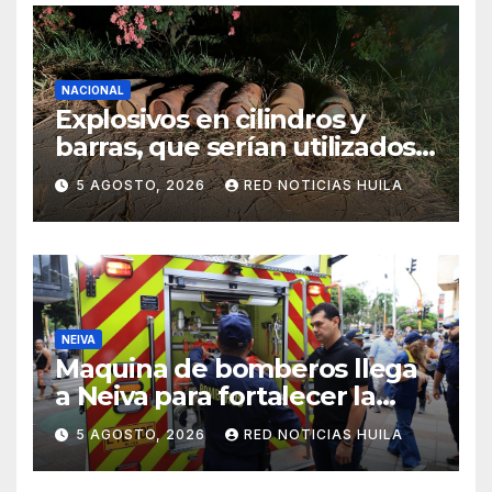
NACIONAL
Explosivos en cilindros y
barras, que serían utilizados
en Cali, fueron incautados
5 AGOSTO, 2026
RED NOTICIAS HUILA
por la Policía
NEIVA
Maquina de bomberos llega
a Neiva para fortalecer la
asistencia en las
5 AGOSTO, 2026
RED NOTICIAS HUILA
emergencias ocasionadas
por el fenómeno del niño