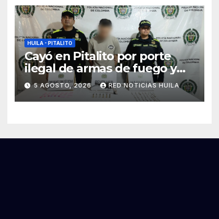
HUILA - PITALITO
Cayó en Pitalito por porte
ilegal de armas de fuego y
tráfico de estupefacientes
5 AGOSTO, 2026
RED NOTICIAS HUILA