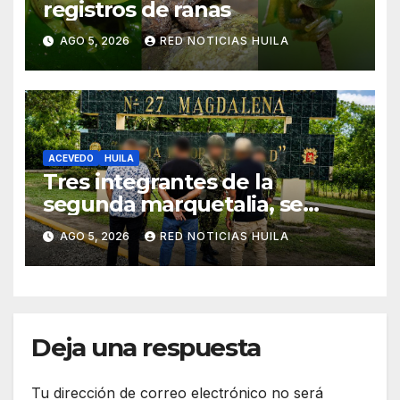
registros de ranas
AGO 5, 2026
RED NOTICIAS HUILA
ACEVEDO
HUILA
Tres integrantes de la
segunda marquetalia, se
sometieron a la justicia
AGO 5, 2026
RED NOTICIAS HUILA
Deja una respuesta
Tu dirección de correo electrónico no será