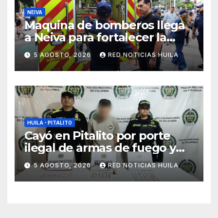
NEIVA
Maquina de bomberos llega
a Neiva para fortalecer la
asistencia en las
5 AGOSTO, 2026
RED NOTICIAS HUILA
emergencias ocasionadas
por el fenómeno del niño
HUILA - PITALITO
Cayó en Pitalito por porte
ilegal de armas de fuego y
tráfico de estupefacientes
5 AGOSTO, 2026
RED NOTICIAS HUILA