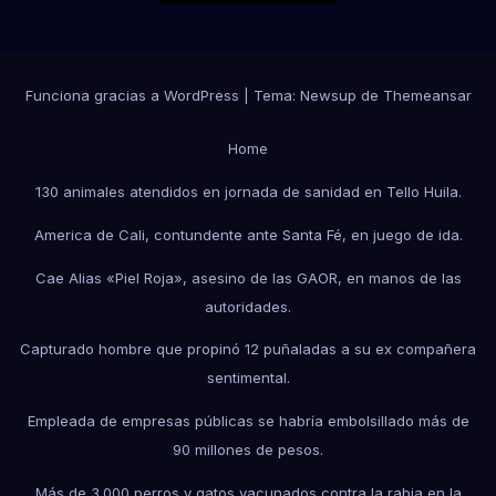
Funciona gracias a WordPress
|
Tema:
Newsup
de
Themeansar
Home
130 animales atendidos en jornada de sanidad en Tello Huila.
America de Cali, contundente ante Santa Fé, en juego de ida.
Cae Alias «Piel Roja», asesino de las GAOR, en manos de las
autoridades.
Capturado hombre que propinó 12 puñaladas a su ex compañera
sentimental.
Empleada de empresas públicas se habría embolsillado más de
90 millones de pesos.
Más de 3.000 perros y gatos vacunados contra la rabia en la