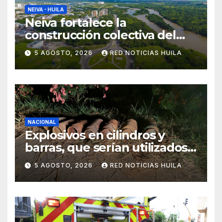
NEIVA - HUILA
Neiva fortalece la
construcción colectiva del
POT
5 AGOSTO, 2026
RED NOTICIAS HUILA
NACIONAL
Explosivos en cilindros y
barras, que serían utilizados
en Cali, fueron incautados
5 AGOSTO, 2026
RED NOTICIAS HUILA
por la Policía