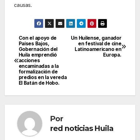
causas.
Con el apoyo de
Un Huilense, ganador
Navegación
Países Bajos,
en festival de cine
Gobernación del
Latinoamericano en
de
Huila emprendió
Europa.
acciones
entradas
encaminadas a la
formalización de
predios en la vereda
El Batán de Hobo.
Por
red noticias Huila