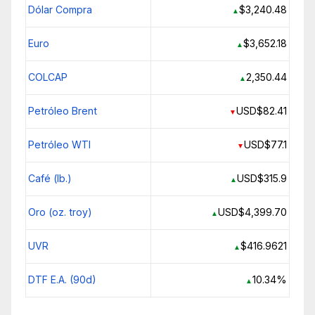
Dólar Compra
$3,240.48
▲
Euro
$3,652.18
▲
COLCAP
2,350.44
▲
Petróleo Brent
USD$82.41
▼
Petróleo WTI
USD$77.1
▼
Café (lb.)
USD$315.9
▲
Oro (oz. troy)
USD$4,399.70
▲
UVR
$416.9621
▲
DTF E.A. (90d)
10.34%
▲