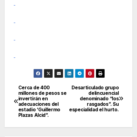
Cerca de 400
Desarticulado grupo
Navegación
millones de pesos se
delincuencial
invertirán en
denominado “los
de
adecuaciones del
rasgados”. Su
estadio ‘Guillermo
especialidad el hurto.
entradas
Plazas Alcid”.