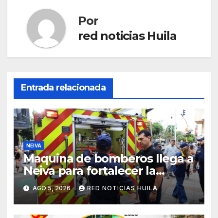
Por
red noticias Huila
Entrada relacionada
NEIVA
Maquina de bomberos llega a
Neiva para fortalecer la
asistencia en las
AGO 5, 2026
RED NOTICIAS HUILA
emergencias ocasionadas por
el fenómeno del niño