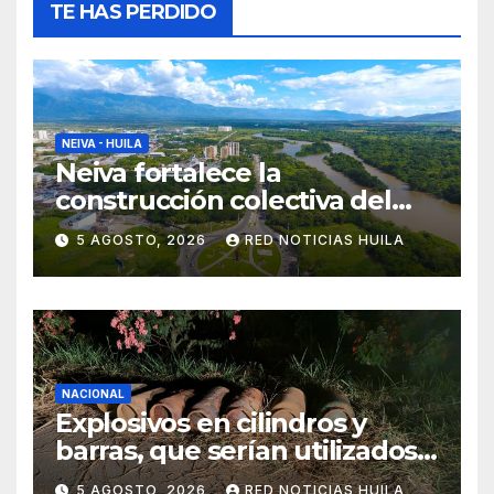
TE HAS PERDIDO
NEIVA - HUILA
Neiva fortalece la
construcción colectiva del
POT
5 AGOSTO, 2026
RED NOTICIAS HUILA
NACIONAL
Explosivos en cilindros y
barras, que serían utilizados
en Cali, fueron incautados
5 AGOSTO, 2026
RED NOTICIAS HUILA