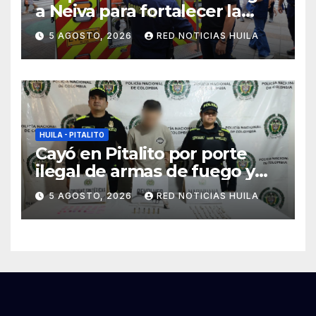
a Neiva para fortalecer la
asistencia en las
5 AGOSTO, 2026
RED NOTICIAS HUILA
emergencias ocasionadas
por el fenómeno del niño
HUILA - PITALITO
Cayó en Pitalito por porte
ilegal de armas de fuego y
tráfico de estupefacientes
5 AGOSTO, 2026
RED NOTICIAS HUILA