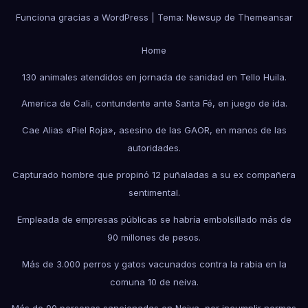
Funciona gracias a WordPress
|
Tema:
Newsup
de
Themeansar
Home
130 animales atendidos en jornada de sanidad en Tello Huila.
America de Cali, contundente ante Santa Fé, en juego de ida.
Cae Alias «Piel Roja», asesino de las GAOR, en manos de las
autoridades.
Capturado hombre que propinó 12 puñaladas a su ex compañera
sentimental.
Empleada de empresas públicas se habría embolsillado más de
90 millones de pesos.
Más de 3.000 perros y gatos vacunados contra la rabia en la
comuna 10 de neiva.