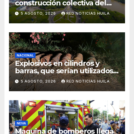
construcción colectiva del
POT
5 AGOSTO, 2026
RED NOTICIAS HUILA
NACIONAL
Explosivos en cilindros y
barras, que serían utilizados
en Cali, fueron incautados
5 AGOSTO, 2026
RED NOTICIAS HUILA
por la Policía
NEIVA
Maquina de bomberos llega