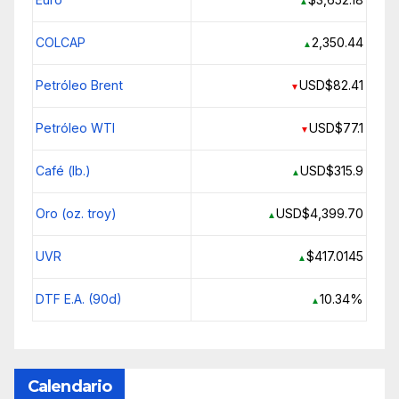
▲
COLCAP
2,350.44
▲
Petróleo Brent
USD$82.41
▼
Petróleo WTI
USD$77.1
▼
Café (lb.)
USD$315.9
▲
Oro (oz. troy)
USD$4,399.70
▲
UVR
$417.0145
▲
DTF E.A. (90d)
10.34%
▲
Calendario