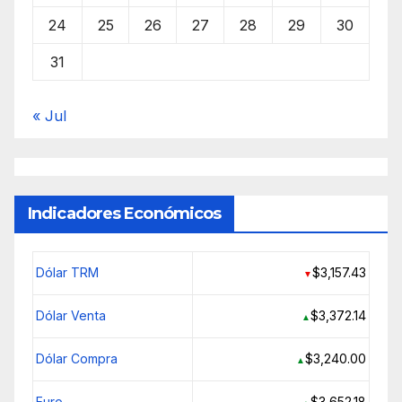
24
25
26
27
28
29
30
31
« Jul
Indicadores Económicos
Dólar TRM
$3,157.43
▼
Dólar Venta
$3,372.14
▲
Dólar Compra
$3,240.00
▲
Euro
$3,652.18