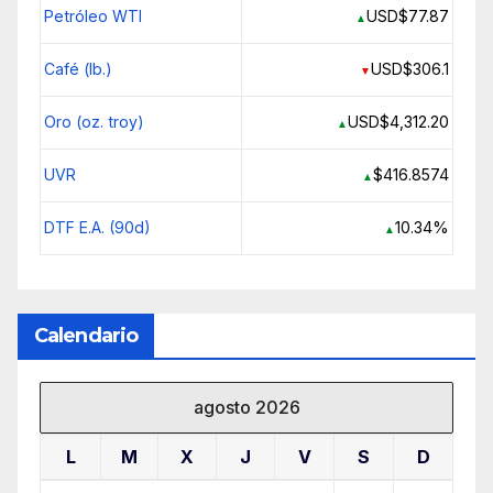
Petróleo WTI
USD$77.87
▲
Café (lb.)
USD$306.1
▼
Oro (oz. troy)
USD$4,312.20
▲
UVR
$416.8574
▲
DTF E.A. (90d)
10.34%
▲
Calendario
agosto 2026
L
M
X
J
V
S
D