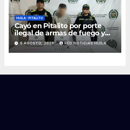
HUILA - PITALITO
Cayó en Pitalito por porte
ilegal de armas de fuego y
tráfico de estupefacientes
5 AGOSTO, 2026
RED NOTICIAS HUILA