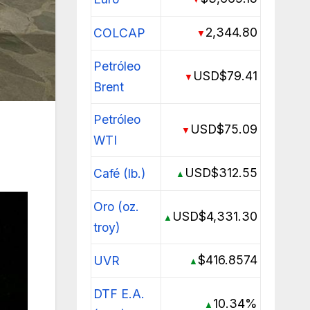
2,344.80
COLCAP
▼
Petróleo
USD$79.41
▼
Brent
Petróleo
USD$75.09
▼
WTI
USD$312.55
Café (lb.)
▲
Oro (oz.
USD$4,331.30
▲
troy)
$416.8574
UVR
▲
DTF E.A.
10.34%
▲