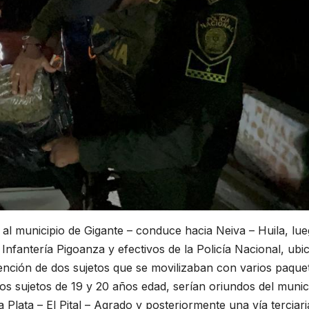
 al municipio de Gigante – conduce hacia Neiva – Huila, lu
 Infantería Pigoanza y efectivos de la Policía Nacional, ubi
tención de dos sujetos que se movilizaban con varios paque
s sujetos de 19 y 20 años edad, serían oriundos del munic
 Plata – El Pital – Agrado y posteriormente una vía terciari