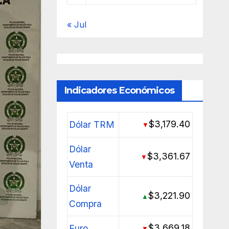
« Jul
Indicadores Económicos
$3,179.40
Dólar TRM
▼
Dólar
$3,361.67
▼
Venta
Dólar
$3,221.90
▲
Compra
$3,669.18
Euro
▼