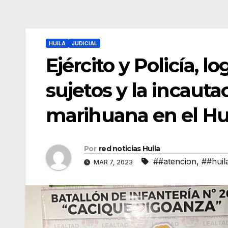
HUILA
JUDICIAL
Ejército y Policía, l
sujetos y la incauta
marihuana en el Hu
Por
red noticias Huila
##atencion
,
##huil
MAR 7, 2023