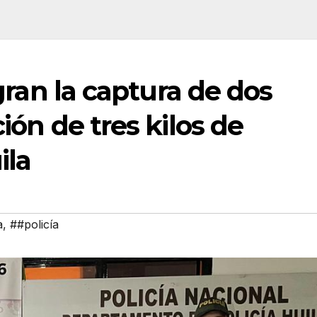
ogran la captura de dos
ción de tres kilos de
ila
a
,
##policía