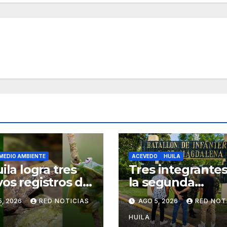
MEDIO AMBIENTE
ACEVEDO
HUILA
ila logra tres
Tres integrante
os registros de
la segunda
s
marquetalia, se
5, 2026
RED NOTICIAS
AGO 5, 2026
RED NOT
sometieron a la
justicia
HUILA