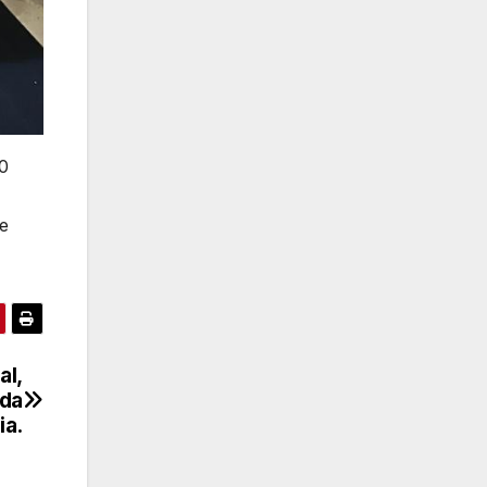
20
de
al,
nda
ia.