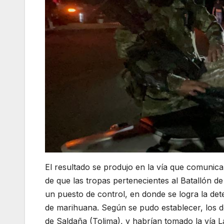
El resultado se produjo en la vía que comunica
de que las tropas pertenecientes al Batallón de
un puesto de control, en donde se logra la de
de marihuana. Según se pudo establecer, los do
de Saldaña (Tolima), y habrían tomado la vía La