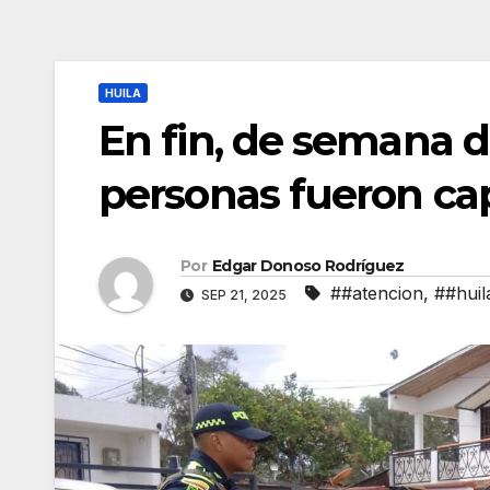
HUILA
En fin, de semana d
personas fueron cap
Por
Edgar Donoso Rodríguez
##atencion
,
##huil
SEP 21, 2025