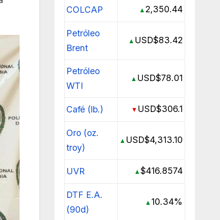
2,350.44
COLCAP
▲
Petróleo
USD$83.42
▲
Brent
Petróleo
USD$78.01
▲
WTI
USD$306.1
Café (lb.)
▼
Oro (oz.
USD$4,313.10
▲
troy)
$416.8574
UVR
▲
DTF E.A.
10.34%
▲
(90d)