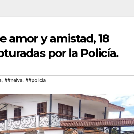
e amor y amistad, 18
turadas por la Policía.
a
,
##neiva
,
##policia