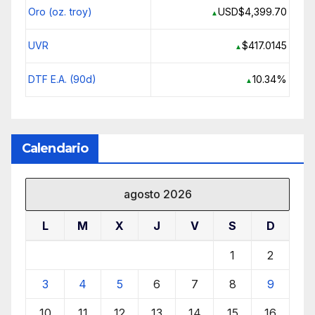
Oro (oz. troy)
USD$4,399.70
▲
UVR
$417.0145
▲
DTF E.A. (90d)
10.34%
▲
Calendario
agosto 2026
L
M
X
J
V
S
D
1
2
3
4
5
6
7
8
9
10
11
12
13
14
15
16