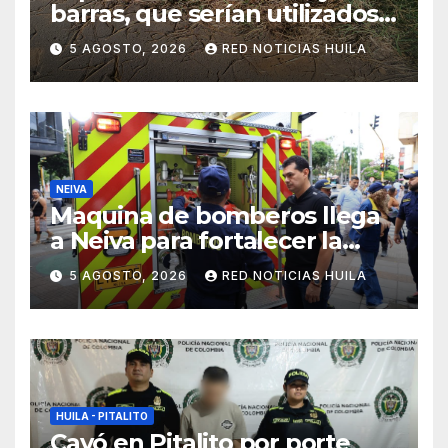
barras, que serían utilizados
en Cali, fueron incautados
5 AGOSTO, 2026
RED NOTICIAS HUILA
por la Policía
NEIVA
Maquina de bomberos llega
a Neiva para fortalecer la
asistencia en las
5 AGOSTO, 2026
RED NOTICIAS HUILA
emergencias ocasionadas
por el fenómeno del niño
HUILA - PITALITO
Cayó en Pitalito por porte