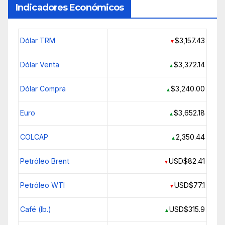
Indicadores Económicos
Dólar TRM
$3,157.43
▼
Dólar Venta
$3,372.14
▲
Dólar Compra
$3,240.00
▲
Euro
$3,652.18
▲
COLCAP
2,350.44
▲
Petróleo Brent
USD$82.41
▼
Petróleo WTI
USD$77.1
▼
Café (lb.)
USD$315.9
▲