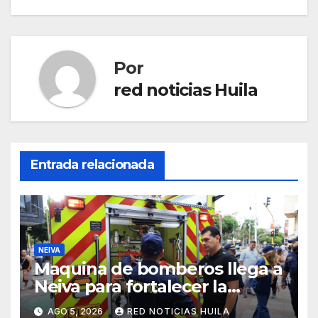
Por
red noticias Huila
Entrada relacionada
NEIVA
Maquina de bomberos llega a
Neiva para fortalecer la
asistencia en las
AGO 5, 2026
RED NOTICIAS HUILA