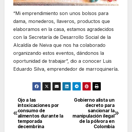
“Mi emprendimiento son unos bolsos para
dama, monederos, llaveros, productos que
elaboramos en la casa, estamos agradecidos
con la Secretaría de Desarrollo Social de la
Alcaldía de Neiva que nos ha colaborado
organizando estos eventos, dándonos la
oportunidad de trabajar”, dio a conocer Luis
Eduardo Silva, emprendedor de marroquinería.
Ojo a las
Gobierno alista un
Navegación
intoxicaciones por
decreto para
consumo de
sancionar la
de
alimentos durante la
manipulación ilegal
temporada
de la pólvora en
entradas
decembrina
Colombia