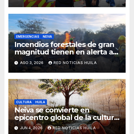
emergencias ocasionadas por
el fenómeno del niño
EMERGENCIAS
NEIVA
Incendios forestales de gran
magnitud tienen en alerta a
los neivanos. Autoridades
AGO 3, 2026
RED NOTICIAS HUILA
piden denunciar quemas
CULTURA
HUILA
Neiva se convierte en
epicentro global de la cultura
con la gran exposición
JUN 4, 2026
RED NOTICIAS HUILA
internacional «Unidos por el