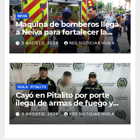
NEIVA
Maquina de bomberos llega
a Neiva para fortalecer la
asistencia en las
5 AGOSTO, 2026
RED NOTICIAS HUILA
emergencias ocasionadas
por el fenómeno del niño
HUILA - PITALITO
Cayó en Pitalito por porte
ilegal de armas de fuego y
tráfico de estupefacientes
5 AGOSTO, 2026
RED NOTICIAS HUILA