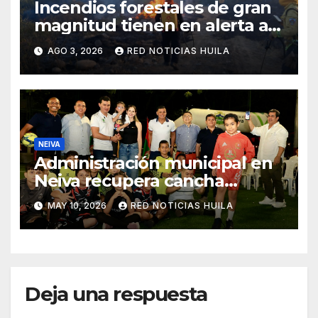
Incendios forestales de gran
magnitud tienen en alerta a
los neivanos. Autoridades
AGO 3, 2026
RED NOTICIAS HUILA
piden denunciar quemas
NEIVA
Administración municipal en
Neiva recupera cancha
sintética de Las Brisas
MAY 10, 2026
RED NOTICIAS HUILA
Deja una respuesta