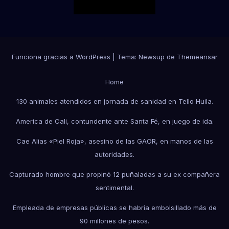
Funciona gracias a WordPress
|
Tema:
Newsup
de
Themeansar
Home
130 animales atendidos en jornada de sanidad en Tello Huila.
America de Cali, contundente ante Santa Fé, en juego de ida.
Cae Alias «Piel Roja», asesino de las GAOR, en manos de las
autoridades.
Capturado hombre que propinó 12 puñaladas a su ex compañera
sentimental.
Empleada de empresas públicas se habría embolsillado más de
90 millones de pesos.