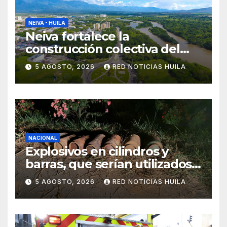
NEIVA - HUILA
Neiva fortalece la
construcción colectiva del
POT
5 AGOSTO, 2026
RED NOTICIAS HUILA
NACIONAL
Explosivos en cilindros y
barras, que serían utilizados
en Cali, fueron incautados
5 AGOSTO, 2026
RED NOTICIAS HUILA
por la Policía