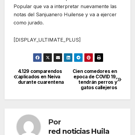
Popular que va a interpretar nuevamente las
notas del Sanjuanero Huilense y va a ejercer
como jurado.
[DISPLAY_ULTIMATE_PLUS]
4.129 comparendos
Cien comedores en
Navegación
aplicados en Neiva
epoca de COVID 19,
durante cuarentena
tendrán perros y
de
gatos callejeros
entradas
Por
red noticias Huila