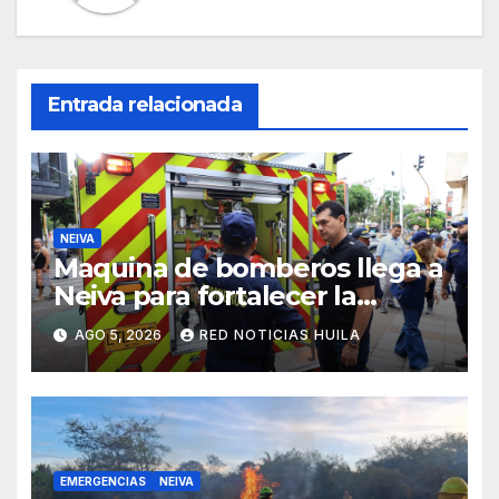
Entrada relacionada
NEIVA
Maquina de bomberos llega a
Neiva para fortalecer la
asistencia en las
AGO 5, 2026
RED NOTICIAS HUILA
emergencias ocasionadas por
el fenómeno del niño
EMERGENCIAS
NEIVA