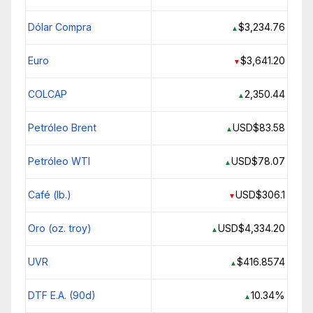
Dólar Compra
$3,234.76
▲
Euro
$3,641.20
▼
COLCAP
2,350.44
▲
Petróleo Brent
USD$83.58
▲
Petróleo WTI
USD$78.07
▲
Café (lb.)
USD$306.1
▼
Oro (oz. troy)
USD$4,334.20
▲
UVR
$416.8574
▲
DTF E.A. (90d)
10.34%
▲