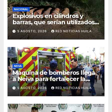
NACIONAL
Explosivos en cilindros y
barras, que serían utilizados
en Cali, fueron incautados
5 AGOSTO, 2026
RED NOTICIAS HUILA
por la Policía
NEIVA
Maquina de bomberos llega
a Neiva para fortalecer la
asistencia en las
5 AGOSTO, 2026
RED NOTICIAS HUILA
emergencias ocasionadas
por el fenómeno del niño