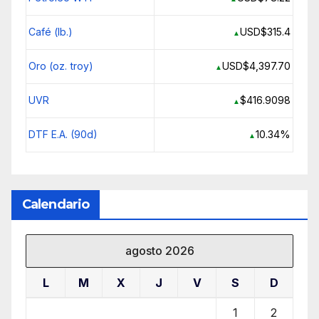
Café (lb.)
USD$315.4
▲
Oro (oz. troy)
USD$4,397.70
▲
UVR
$416.9098
▲
DTF E.A. (90d)
10.34%
▲
Calendario
agosto 2026
L
M
X
J
V
S
D
1
2