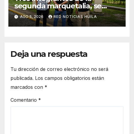
segunda marquetalia, se
sometieron a la justicia
AGO 5, 2026
RED NOTICIAS HUILA
Deja una respuesta
Tu dirección de correo electrónico no será
publicada.
Los campos obligatorios están
marcados con
*
Comentario
*