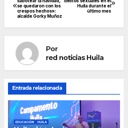
sabotear la navidad,
delitos sexuales en el
se quedaron con los
Huila durante el
de
crespos hechos»:
último mes
alcalde Gorky Muñoz
entradas
Por
red noticias Huila
Entrada relacionada
EDUCACIÓN
HUILA