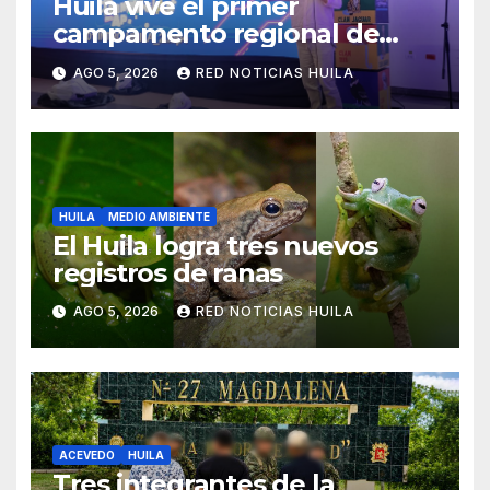
Huila vive el primer
campamento regional de
Tecnologías Para Aprender
AGO 5, 2026
RED NOTICIAS HUILA
HUILA
MEDIO AMBIENTE
El Huila logra tres nuevos
registros de ranas
AGO 5, 2026
RED NOTICIAS HUILA
ACEVEDO
HUILA
Tres integrantes de la