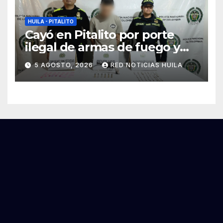
HUILA - PITALITO
Cayó en Pitalito por porte
ilegal de armas de fuego y
tráfico de estupefacientes
5 AGOSTO, 2026
RED NOTICIAS HUILA