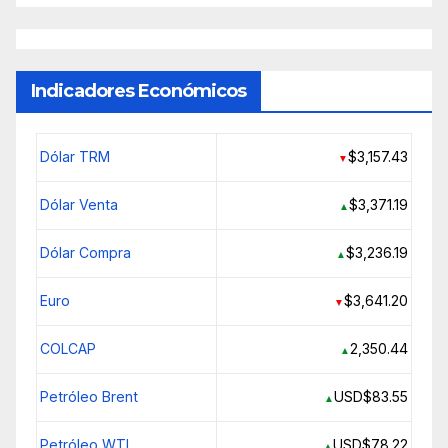
Indicadores Económicos
Dólar TRM
$3,157.43
▼
Dólar Venta
$3,371.19
▲
Dólar Compra
$3,236.19
▲
Euro
$3,641.20
▼
COLCAP
2,350.44
▲
Petróleo Brent
USD$83.55
▲
Petróleo WTI
USD$78.22
▲