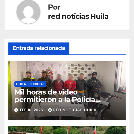
Por
red noticias Huila
Entrada relacionada
HUILA
JUDICIAL
Mil horas de video
permitieron a la Policía
capturar a los implicados en
FEB 10, 2026
RED NOTICIAS HUILA
la bomba que cobró la vida
de dos personas en La Plata