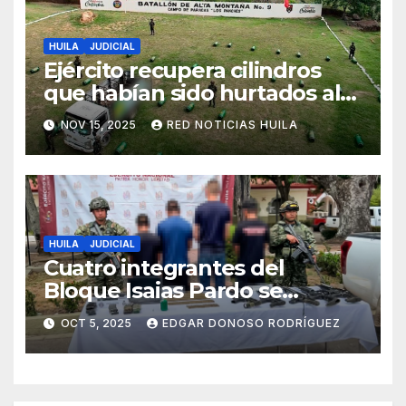
HUILA
JUDICIAL
Ejército recupera cilindros
que habían sido hurtados al
parecer para ser utilizados en
NOV 15, 2025
RED NOTICIAS HUILA
acciones terroristas.
HUILA
JUDICIAL
Cuatro integrantes del
Bloque Isaias Pardo se
sometieron a la Justicia
OCT 5, 2025
EDGAR DONOSO RODRÍGUEZ