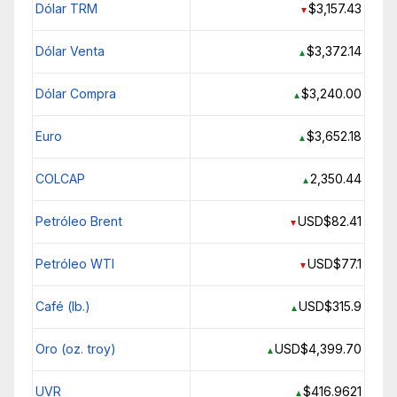
Dólar TRM
$3,157.43
▼
Dólar Venta
$3,372.14
▲
Dólar Compra
$3,240.00
▲
Euro
$3,652.18
▲
COLCAP
2,350.44
▲
Petróleo Brent
USD$82.41
▼
Petróleo WTI
USD$77.1
▼
Café (lb.)
USD$315.9
▲
Oro (oz. troy)
USD$4,399.70
▲
UVR
$416.9621
▲