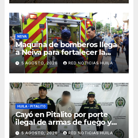
NEIVA
Maquina de bomberos llega
a Neiva para fortalecer la
asistencia en las
5 AGOSTO, 2026
RED NOTICIAS HUILA
emergencias ocasionadas
por el fenómeno del niño
HUILA - PITALITO
Cayó en Pitalito por porte
ilegal de armas de fuego y
tráfico de estupefacientes
5 AGOSTO, 2026
RED NOTICIAS HUILA