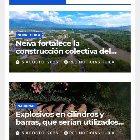
NEIVA - HUILA
Neiva fortalece la
construcción colectiva del
POT
5 AGOSTO, 2026
RED NOTICIAS HUILA
NACIONAL
Explosivos en cilindros y
barras, que serían utilizados
en Cali, fueron incautados
5 AGOSTO, 2026
RED NOTICIAS HUILA
por la Policía