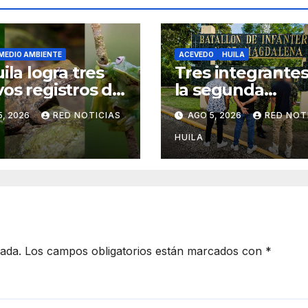
MEDIO AMBIENTE
ACEVEDO
HUILA
ila logra tres
Tres integrante
os registros de
la segunda
s
marquetalia, se
5, 2026
RED NOTICIAS
AGO 5, 2026
RED NOT
sometieron a la
justicia
HUILA
cada.
Los campos obligatorios están marcados con
*