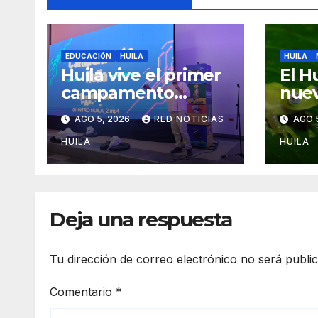
EDUCACIÓN
HUILA
HUILA
Huila vive el primer
El Hu
campamento
nuev
regional de
rana
AGO 5, 2026
RED NOTICIAS
AGO 
Tecnologías Para
Aprender
HUILA
HUILA
Deja una respuesta
Tu dirección de correo electrónico no será publi
Comentario
*