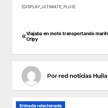
[DISPLAY_ULTIMATE_PLUS]
Viajaba en moto transportando mari
Navegación
Cripy
de
entradas
Por
red noticias Huila
Entrada relacionada