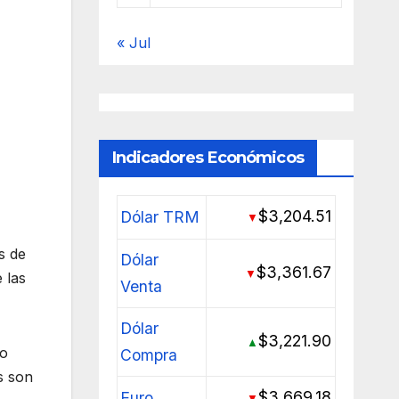
« Jul
Indicadores Económicos
$3,204.51
Dólar TRM
▼
s de
Dólar
$3,361.67
▼
 las
Venta
Dólar
$3,221.90
▲
zo
Compra
s son
$3,669.18
Euro
▼