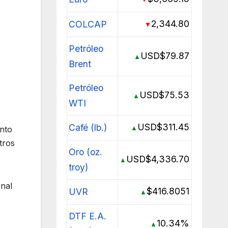
2,344.80
COLCAP
▼
Petróleo
USD$79.87
▲
Brent
Petróleo
USD$75.53
▲
WTI
USD$311.45
Café (lb.)
▲
nto
tros
Oro (oz.
USD$4,336.70
▲
troy)
onal
$416.8051
UVR
▲
DTF E.A.
10.34%
▲