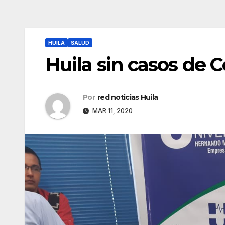
HUILA
SALUD
Huila sin casos de 
Por
red noticias Huila
MAR 11, 2020