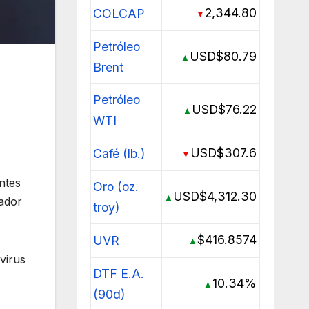
2,344.80
COLCAP
▼
Petróleo
USD$80.79
▲
Brent
Petróleo
USD$76.22
▲
WTI
USD$307.6
Café (lb.)
▼
ntes
Oro (oz.
USD$4,312.30
▲
nador
troy)
$416.8574
UVR
▲
virus
DTF E.A.
10.34%
▲
(90d)