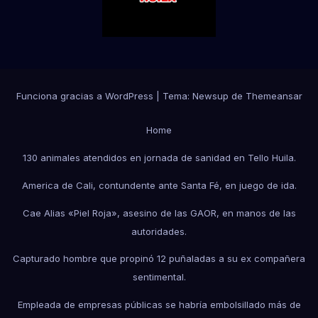
Funciona gracias a WordPress
|
Tema:
Newsup
de
Themeansar
Home
130 animales atendidos en jornada de sanidad en Tello Huila.
America de Cali, contundente ante Santa Fé, en juego de ida.
Cae Alias «Piel Roja», asesino de las GAOR, en manos de las
autoridades.
Capturado hombre que propinó 12 puñaladas a su ex compañera
sentimental.
Empleada de empresas públicas se habría embolsillado más de