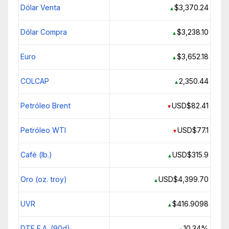
Dólar Venta
$3,370.24
▲
Dólar Compra
$3,238.10
▲
Euro
$3,652.18
▲
COLCAP
2,350.44
▲
Petróleo Brent
USD$82.41
▼
Petróleo WTI
USD$77.1
▼
Café (lb.)
USD$315.9
▲
Oro (oz. troy)
USD$4,399.70
▲
UVR
$416.9098
▲
DTF E.A. (90d)
10.34%
▲