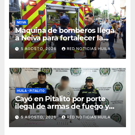
NEIVA
Maquina de bomberos llega
a Neiva para fortalecer la
asistencia en las
5 AGOSTO, 2026
RED NOTICIAS HUILA
emergencias ocasionadas
por el fenómeno del niño
HUILA - PITALITO
Cayó en Pitalito por porte
ilegal de armas de fuego y
tráfico de estupefacientes
5 AGOSTO, 2026
RED NOTICIAS HUILA