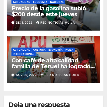
ACTUALIDAD
ECONOMÍA
NACIONAL
Precio de la gasolina subió
$200 desde este jueves
DIC 1, 2022
RED NOTICIAS HUILA
ACTUALIDAD
CULTURA
ECONOMÍA
HUILA
INTERNACIONAL
Con café de alta calidad
familia de Teruel ha logrado
conquistar 12 países
NOV 30, 2022
RED NOTICIAS HUILA
Deja una respuesta