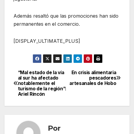
Además resaltó que las promociones han sido
permanentes en el comercio.
[DISPLAY_ULTIMATE_PLUS]
“Mal estado de la vía
En crisis alimentaria
Navegación
al sur ha afectado
pescadores
notablemente el
artesanales de Hobo
de
turismo de la región”:
Ariel Rincón
entradas
Por