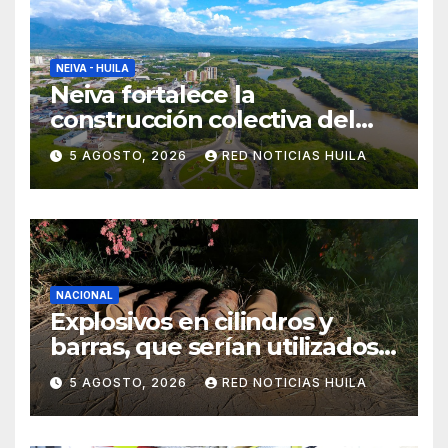
NEIVA - HUILA
Neiva fortalece la
construcción colectiva del
POT
5 AGOSTO, 2026
RED NOTICIAS HUILA
NACIONAL
Explosivos en cilindros y
barras, que serían utilizados
en Cali, fueron incautados
5 AGOSTO, 2026
RED NOTICIAS HUILA
por la Policía