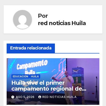
Por
red noticias Huila
Entrada relacionada
EDUCACIÓN
HUILA
Huila vive el primer
campamento regional de
Tecnologías Para Aprender
AGO 5, 2026
RED NOTICIAS HUILA