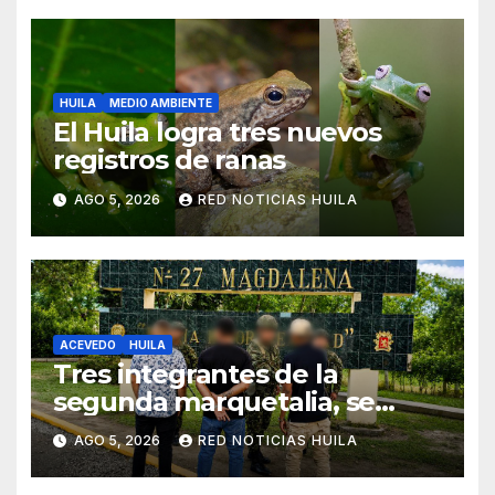
HUILA
MEDIO AMBIENTE
El Huila logra tres nuevos
registros de ranas
AGO 5, 2026
RED NOTICIAS HUILA
ACEVEDO
HUILA
Tres integrantes de la
segunda marquetalia, se
sometieron a la justicia
AGO 5, 2026
RED NOTICIAS HUILA