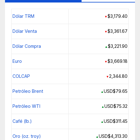
Dólar TRM
$3,179.40
▼
Dólar Venta
$3,361.67
▼
Dólar Compra
$3,221.90
▲
Euro
$3,669.18
▼
COLCAP
2,344.80
▼
Petróleo Brent
USD$79.65
▲
Petróleo WTI
USD$75.32
▲
Café (lb.)
USD$311.45
▲
Oro (oz. troy)
USD$4,313.30
▲