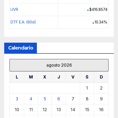
UVR
$416.8574
▲
DTF E.A. (90d)
10.34%
▲
Calendario
agosto 2026
L
M
X
J
V
S
D
1
2
3
4
5
6
7
8
9
10
11
12
13
14
15
16