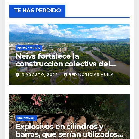
TE HAS PERDIDO
NEIVA - HUILA
Neiva fortalece la
construcción colectiva del
POT
5 AGOSTO, 2026
RED NOTICIAS HUILA
NACIONAL
Explosivos en cilindros y
barras, que serían utilizados