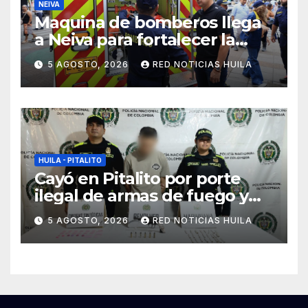
NEIVA
Maquina de bomberos llega
a Neiva para fortalecer la
asistencia en las
5 AGOSTO, 2026
RED NOTICIAS HUILA
emergencias ocasionadas
por el fenómeno del niño
HUILA - PITALITO
Cayó en Pitalito por porte
ilegal de armas de fuego y
tráfico de estupefacientes
5 AGOSTO, 2026
RED NOTICIAS HUILA