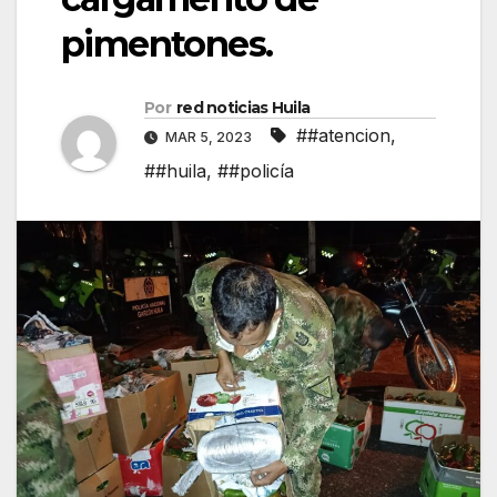
pimentones.
Por
red noticias Huila
##atencion
,
MAR 5, 2023
##huila
,
##policía