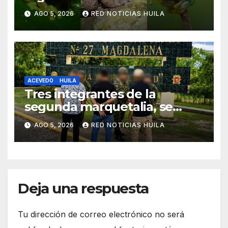
AGO 5, 2026
RED NOTICIAS HUILA
ACEVEDO
HUILA
Tres integrantes de la
segunda marquetalia, se
sometieron a la justicia
AGO 5, 2026
RED NOTICIAS HUILA
Deja una respuesta
Tu dirección de correo electrónico no será