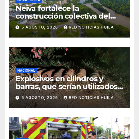
NEIVA - HUILA
Neiva fortalece la
construcción colectiva del
POT
5 AGOSTO, 2026
RED NOTICIAS HUILA
NACIONAL
Explosivos en cilindros y
barras, que serían utilizados
en Cali, fueron incautados
5 AGOSTO, 2026
RED NOTICIAS HUILA
por la Policía