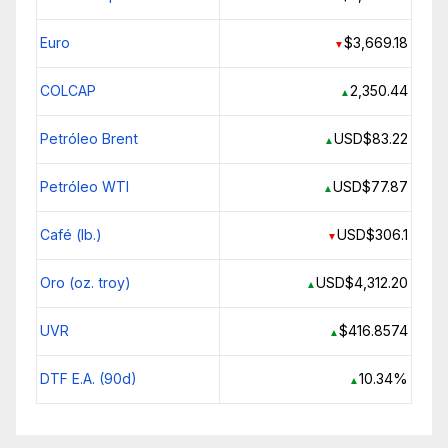
Euro
$3,669.18
▼
COLCAP
2,350.44
▲
Petróleo Brent
USD$83.22
▲
Petróleo WTI
USD$77.87
▲
Café (lb.)
USD$306.1
▼
Oro (oz. troy)
USD$4,312.20
▲
UVR
$416.8574
▲
DTF E.A. (90d)
10.34%
▲