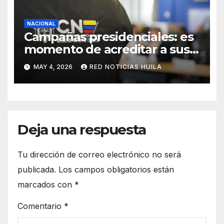
NACIONAL
Campañas presidenciales: es
momento de acreditar a sus
auditores de sistemas para
MAY 4, 2026
RED NOTICIAS HUILA
fortalecer la vigilancia
electoral
Deja una respuesta
Tu dirección de correo electrónico no será
publicada.
Los campos obligatorios están
marcados con
*
Comentario
*