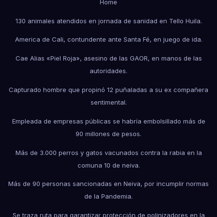
Home
130 animales atendidos en jornada de sanidad en Tello Huila.
America de Cali, contundente ante Santa Fé, en juego de ida.
Cae Alias «Piel Roja», asesino de las GAOR, en manos de las
autoridades.
Capturado hombre que propinó 12 puñaladas a su ex compañera
sentimental.
Empleada de empresas públicas se habría embolsillado más de
90 millones de pesos.
Más de 3.000 perros y gatos vacunados contra la rabia en la
comuna 10 de neiva.
Más de 90 personas sancionadas en Neiva, por incumplir normas
de la Pandemia.
Se traza ruta para garantizar protección de polinizadores en la