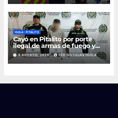
por el fenómeno del niño
HUILA - PITALITO
Cayó en Pitalito por porte
ilegal de armas de fuego y
tráfico de estupefacientes
5 AGOSTO, 2026
RED NOTICIAS HUILA