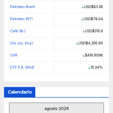
Petróleo Brent
USD$83.38
▲
Petróleo WTI
USD$78.04
▲
Café (lb.)
USD$315.9
▲
Oro (oz. troy)
USD$4,395.90
▲
UVR
$416.9098
▲
DTF E.A. (90d)
10.34%
▲
Calendario
agosto 2026