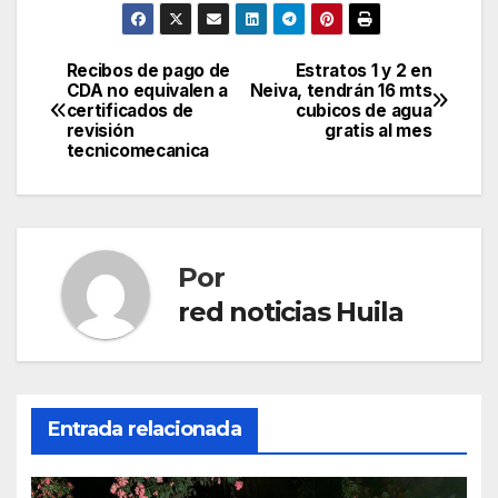
Recibos de pago de
Estratos 1 y 2 en
Navegación
CDA no equivalen a
Neiva, tendrán 16 mts
certificados de
cubicos de agua
de
revisión
gratis al mes
tecnicomecanica
entradas
Por
red noticias Huila
Entrada relacionada