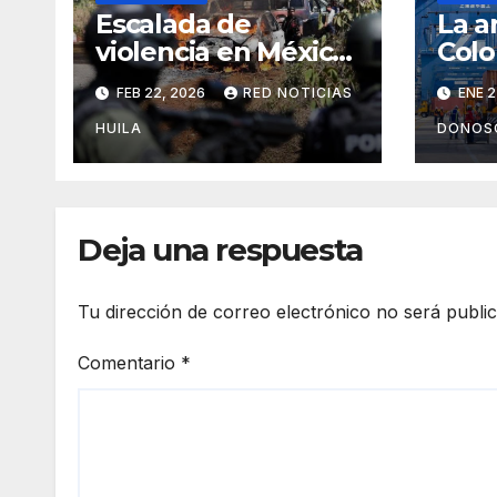
Escalada de
La a
violencia en México,
Colo
luego de la muerte
Ecu
FEB 22, 2026
RED NOTICIAS
ENE 2
del mayor
narcotraficante de
HUILA
DONOS
este País.
Deja una respuesta
Tu dirección de correo electrónico no será publi
Comentario
*