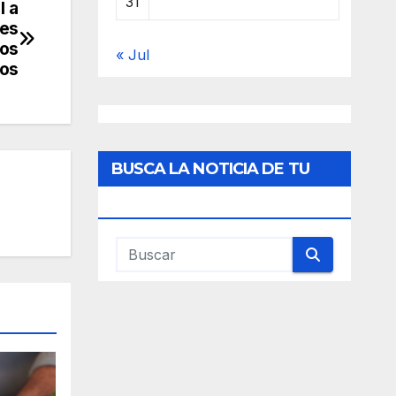
31
l a
ses
nos
« Jul
dos
BUSCA LA NOTICIA DE TU
INTERES