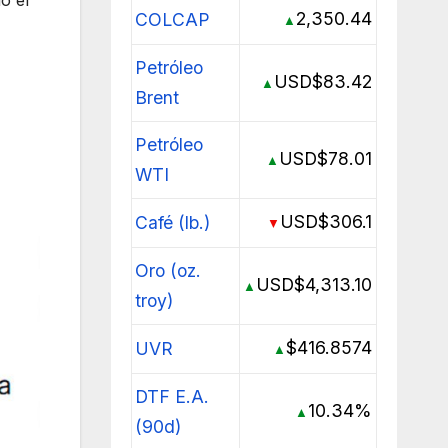
2,350.44
COLCAP
▲
Petróleo
USD$83.42
▲
Brent
Petróleo
USD$78.01
▲
WTI
USD$306.1
Café (lb.)
▼
Oro (oz.
USD$4,313.10
▲
troy)
$416.8574
UVR
▲
DTF E.A.
10.34%
▲
(90d)