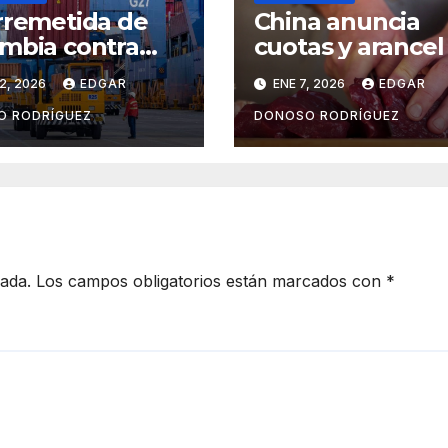
rremetida de
China anuncia
mbia contra
cuotas y arancel
ador
exportaciones d
2, 2026
EDGAR
ENE 7, 2026
EDGAR
carne desde paí
suramericanos; l
O RODRÍGUEZ
DONOSO RODRÍGUEZ
ganaderos
colombianos se
beneficiados
cada.
Los campos obligatorios están marcados con
*