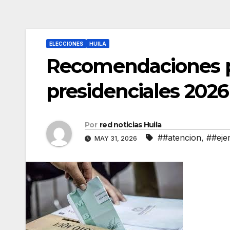
ELECCIONES
HUILA
Recomendaciones pa
presidenciales 2026
Por
red noticias Huila
##atencion
,
##ejer
MAY 31, 2026