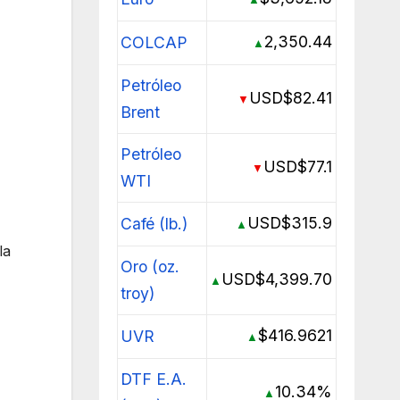
2,350.44
COLCAP
▲
Petróleo
USD$82.41
▼
Brent
Petróleo
USD$77.1
▼
WTI
USD$315.9
Café (lb.)
▲
la
Oro (oz.
USD$4,399.70
▲
troy)
$416.9621
UVR
▲
DTF E.A.
10.34%
▲