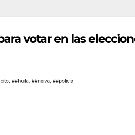
ra votar en las eleccion
cito
,
##huila
,
##neiva
,
##policia