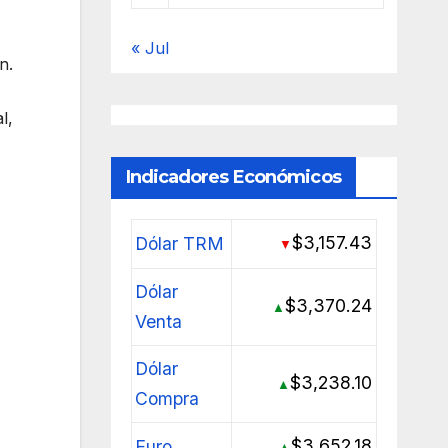
« Jul
n.
l,
Indicadores Económicos
$3,157.43
Dólar TRM
▼
Dólar
$3,370.24
▲
Venta
Dólar
$3,238.10
▲
Compra
$3,652.18
Euro
▲